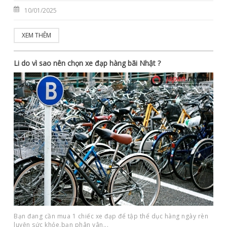
10/01/2025
XEM THÊM
Li do vì sao nên chọn xe đạp hàng bãi Nhật ?
Bạn đang cần mua 1 chiếc xe đạp để tập thể dục hàng ngày rèn
luyện sức khỏe,bạn phân vân...