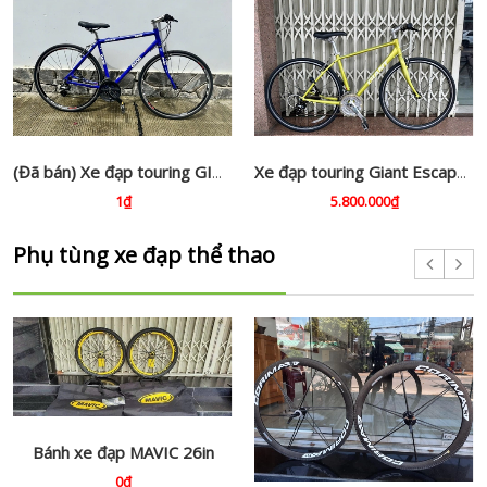
(Đã bán) Xe đạp touring GIOS (Ý)
Xe đạp touring Giant Escape ,bãi Nhật
1₫
5.800.000₫
Phụ tùng xe đạp thể thao
Bánh xe đạp MAVIC 26in
0₫