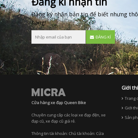
Đăng kí nhận tin
Đăng ký nhận bản tin để biết nhưng thô
hàng!
ĐĂNG KÍ
Giới th
Trang c
Cửa hàng xe đạp Queen Bike
Giới th
Chuyên cung cấp các loại xe đạp đện, xe
Sản ph
đạp cũ, xe đạp cũ giá rẻ.
Thông tin tài khoản: Chủ tài khoản: Cửa