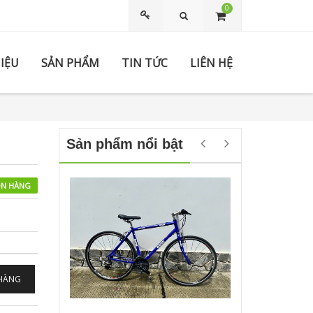
0
Tìm kiếm
HIỆU
SẢN PHẨM
TIN TỨC
LIÊN HỆ
Sản phẩm nổi bật
N HÀNG
 HÀNG