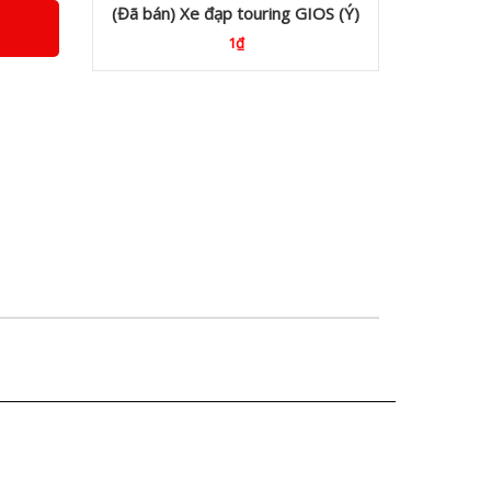
(Đã bán) Xe đạp touring GIOS (Ý)
1₫
5.