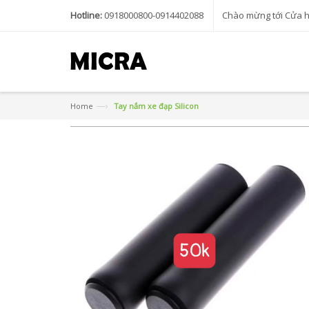
Hotline:
0918000800-0914402088
Chào mừng tới Cửa 
—›
Home
Tay nắm xe đạp Silicon