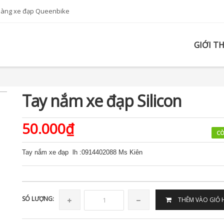
hàng xe đạp Queenbike
GIỚI T
Tay nắm xe đạp Silicon
50.000₫
CÒ
Tay nắm xe đạp lh :0914402088 Ms Kiên
SÓ LƯỢNG:
THÊM VÀO GIỎ