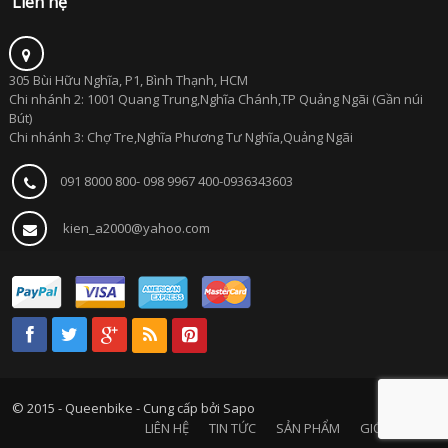
Liên hệ
305 Bùi Hữu Nghĩa, P1, Bình Thạnh, HCM
Chi nhánh 2: 1001 Quang Trung,Nghĩa Chánh,TP Quảng Ngãi (Gần núi
Bút)
Chi nhánh 3: Chợ Tre,Nghĩa Phương Tư Nghĩa,Quảng Ngãi
091 8000 800- 098 9967 400-0936343603
kien_a2000@yahoo.com
© 2015 - Queenbike -
Cung cấp bởi Sapo
LIÊN HỆ
TIN TỨC
SẢN PHẨM
GIỚI THIỆU