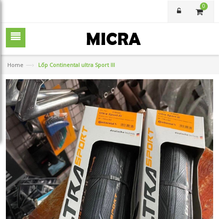
0
—›
Home
Lốp Continental ultra Sport III