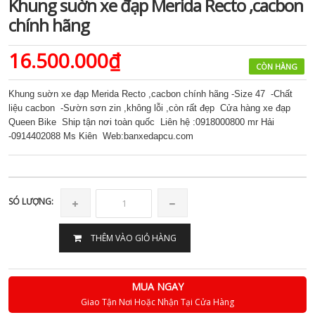
Khung suờn xe đạp Merida Recto ,cacbon
chính hãng
16.500.000₫
CÒN HÀNG
Khung suờn xe đạp Merida Recto ,cacbon chính hãng -Size 47 -Chất
liệu cacbon -Sườn sơn zin ,không lỗi ,còn rất đẹp Cửa hàng xe đạp
Queen Bike Ship tận nơi toàn quốc Liên hệ :0918000800 mr Hải
-0914402088 Ms Kiên Web:banxedapcu.com
SÓ LƯỢNG:
THÊM VÀO GIỎ HÀNG
MUA NGAY
Giao Tận Nơi Hoặc Nhận Tại Cửa Hàng