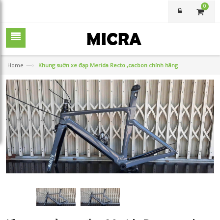
0
—›
Home
Khung suờn xe đạp Merida Recto ,cacbon chính hãng