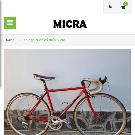
0
—›
Home
Xe đạp cuộc cổ điển Surly