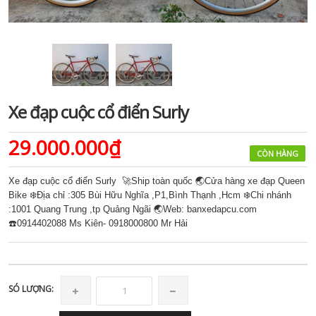
Xe đạp cuộc cổ điển Surly
29.000.000₫
CÒN HÀNG
Xe đạp cuộc cổ điển Surly 🚀Ship toàn quốc 🌏Cửa hàng xe đạp Queen
Bike ❄️Địa chỉ :305 Bùi Hữu Nghĩa ,P1,Bình Thạnh ,Hcm ❄️Chi nhánh
:1001 Quang Trung ,tp Quảng Ngãi 🌏Web: banxedapcu.com
☎️0914402088 Ms Kiên- 0918000800 Mr Hải
SÓ LƯỢNG: