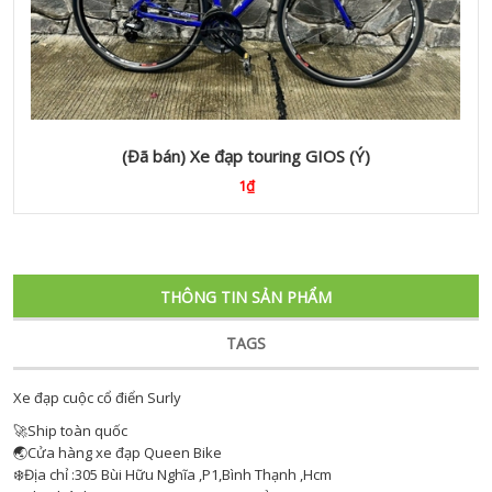
(Đã bán) Xe đạp touring GIOS (Ý)
1₫
THÔNG TIN SẢN PHẨM
TAGS
Xe đạp cuộc cổ điển Surly
🚀Ship toàn quốc
🌏Cửa hàng xe đạp Queen Bike
❄️Địa chỉ :305 Bùi Hữu Nghĩa ,P1,Bình Thạnh ,Hcm