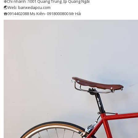
❄️Chi nhánh :1001 Quang Trung ,tp Quảng Ngãi
🌏Web:
banxedapcu.com
☎️0914402088 Ms Kiên- 0918000800 Mr Hải