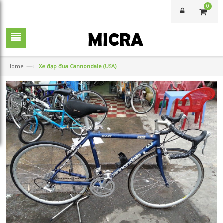
0
—›
Home
Xe đạp đua Cannondale (USA)