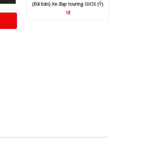
(Đã bán) Xe đạp touring GIOS (Ý)
1₫
5.