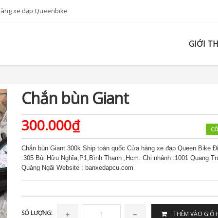
hàng xe đạp Queenbike
GIỚI T
Chắn bùn Giant
300.000₫
CÒ
Chắn bùn Giant 300k Ship toàn quốc Cửa hàng xe đạp Queen Bike Đị
:305 Bùi Hữu Nghĩa,P1,Bình Thạnh ,Hcm. Chi nhánh :1001 Quang Tr
Quảng Ngãi Website : banxedapcu.com
SÓ LƯỢNG:
THÊM VÀO GIỎ