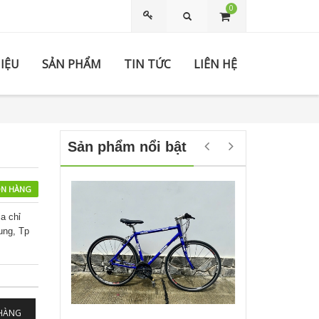
0
Tìm kiếm
HIỆU
SẢN PHẨM
TIN TỨC
LIÊN HỆ
Sản phẩm nổi bật
N HÀNG
a chỉ
ung, Tp
 HÀNG