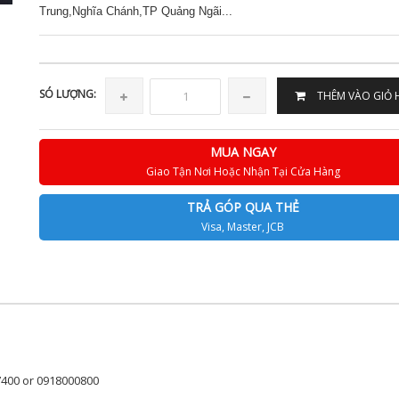
Trung,Nghĩa Chánh,TP Quảng Ngãi...
SÓ LƯỢNG:
THÊM VÀO GIỎ
MUA NGAY
Giao Tận Nơi Hoặc Nhận Tại Cửa Hàng
TRẢ GÓP QUA THẺ
Visa, Master, JCB
7400 or 0918000800