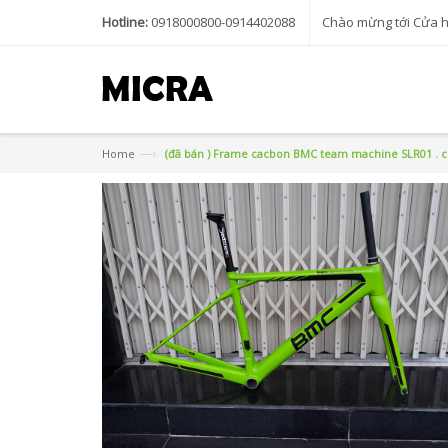
Hotline:
0918000800-0914402088
Chào mừng tới Cửa 
—›
Home
(đã bán ) Frame cacbon BMC team machine SLR01 . 