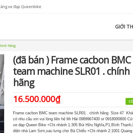
hàng xe đạp Queenbike
GIỚI T
chính hãng
(đã bán ) Frame cacbon BMC
team machine SLR01 . chính
hãng
16.500.000₫
CÒ
Frame cacbon BMC team machine SLR01 . chính hãng Size 47 Khá
có nhu cầu xin vui lòng liên hệ Mr Hải 0989967400 or 0918000800 C
xe đạp Queen Bike +Chi nhánh 1:305 Bùi Hữu Nghĩa,P1,Bình Thạnh
diện nhà Lam Sơn,sau lưng chợ Bà Chiểu +Chi nhánh 2:1001 Quang