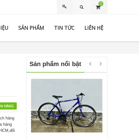
0
Tìm kiếm
HIỆU
SẢN PHẨM
TIN TỨC
LIÊN HỆ
Sản phẩm nổi bật
N HÀNG
ch hàng
ửa hàng
,HCM,đối