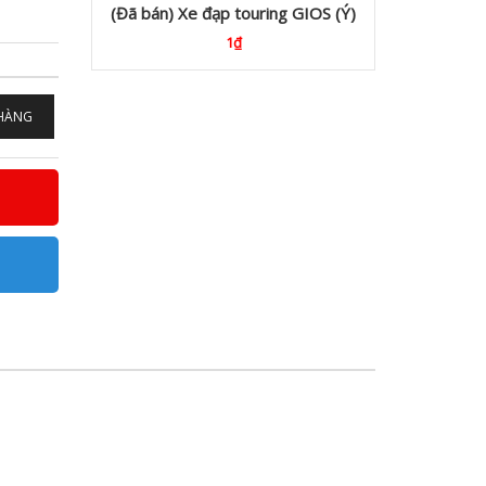
(Đã bán) Xe đạp touring GIOS (Ý)
1₫
5.
 HÀNG