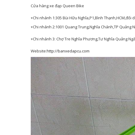
Cửa hàng xe đạp Queen Bike
+Chi nhánh 1:305 Bùi Hữu Nghĩa,P1,Bình Thạnh,HCM,đối d
+Chi nhánh 2:1001 Quang Trung,Nghĩa Chánh,TP Quảng Ng
+Chi nhánh 3: Chợ Tre Nghĩa Phương,Tư Nghĩa Quảng Ngãi
Website:
http://banxedapcu.com