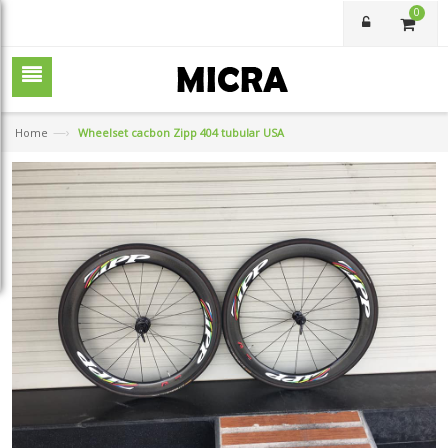
0
—›
Home
Wheelset cacbon Zipp 404 tubular USA