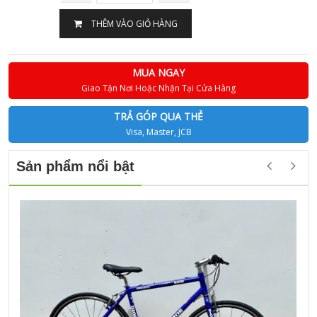
THÊM VÀO GIỎ HÀNG
MUA NGAY
Giao Tận Nơi Hoặc Nhận Tại Cửa Hàng
TRẢ GÓP QUA THẺ
Visa, Master, JCB
Sản phẩm nổi bật