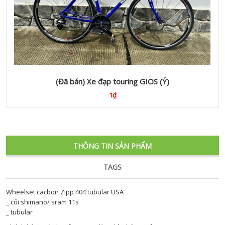
(Đã bán) Xe đạp touring GIOS (Ý)
1₫
THÔNG TIN SẢN PHẨM
TAGS
Wheelset cacbon Zipp 404 tubular USA
_ cối shimano/ sram 11s
_ tubular