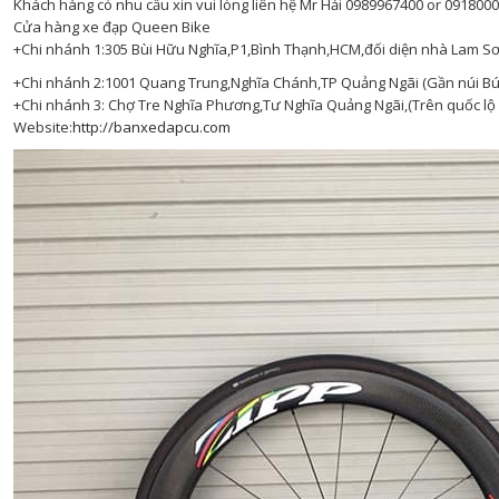
Khách hàng có nhu cầu xin vui lòng liên hệ Mr Hải 0989967400 or 091800
Cửa hàng xe đạp Queen Bike
+Chi nhánh 1:305 Bùi Hữu Nghĩa,P1,Bình Thạnh,HCM,đối diện nhà Lam Sơ
+Chi nhánh 2:1001 Quang Trung,Nghĩa Chánh,TP Quảng Ngãi (Gần núi Bú
+Chi nhánh 3: Chợ Tre Nghĩa Phương,Tư Nghĩa Quảng Ngãi,(Trên quốc lộ 
Website:
http://banxedapcu.com