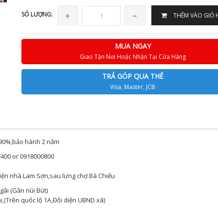
SÓ LƯỢNG:
THÊM VÀO GIỎ
MUA NGAY
Giao Tận Nơi Hoặc Nhận Tại Cửa Hàng
TRẢ GÓP QUA THẺ
Visa, Master, JCB
 90%,bảo hành 2 năm
7400 or 0918000800
iện nhà Lam Sơn,sau lưng chợ Bà Chiểu
ãi (Gần núi Bút)
,(Trên quốc lộ 1A,Đối diện UBND xã)