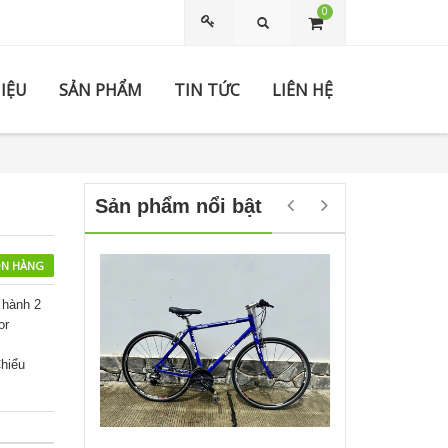
0
Tìm kiếm
HIỆU
SẢN PHẨM
TIN TỨC
LIÊN HỆ
Sản phẩm nổi bật
N HÀNG
 hành 2
or
hiểu