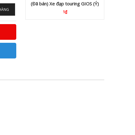
(Đã bán) Xe đạp touring GIOS (Ý)
 HÀNG
1₫
5.