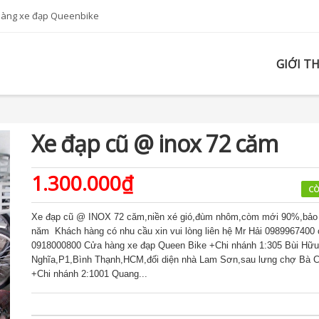
hàng xe đạp Queenbike
GIỚI T
Xe đạp cũ @ inox 72 căm
1.300.000₫
CÒ
Xe đạp cũ @ INOX 72 căm,niền xé gió,đùm nhôm,còm mới 90%,bảo
năm Khách hàng có nhu cầu xin vui lòng liên hệ Mr Hải 0989967400 
0918000800 Cửa hàng xe đạp Queen Bike +Chi nhánh 1:305 Bùi Hữu
Nghĩa,P1,Bình Thạnh,HCM,đối diện nhà Lam Sơn,sau lưng chợ Bà C
+Chi nhánh 2:1001 Quang...