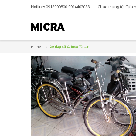
Hotline:
0918000800-0914402088
Chào mừng tới Cửa 
—›
Home
Xe đạp cũ @ inox 72 căm