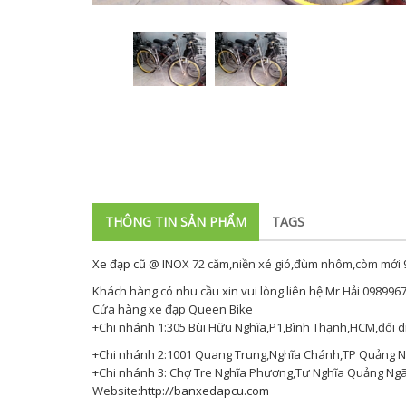
THÔNG TIN SẢN PHẨM
TAGS
Xe đạp cũ
@ INOX 72 căm,niền xé gió,đùm nhôm,còm mới
Khách hàng có nhu cầu xin vui lòng liên hệ Mr Hải 098996
Cửa hàng xe đạp Queen Bike
+Chi nhánh 1:305 Bùi Hữu Nghĩa,P1,Bình Thạnh,HCM,đối d
+Chi nhánh 2:1001 Quang Trung,Nghĩa Chánh,TP Quảng Ng
+Chi nhánh 3: Chợ Tre Nghĩa Phương,Tư Nghĩa Quảng Ngãi
Website:
http://banxedapcu.com