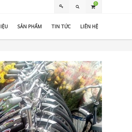
0
Tìm kiếm
HIỆU
SẢN PHẨM
TIN TỨC
LIÊN HỆ