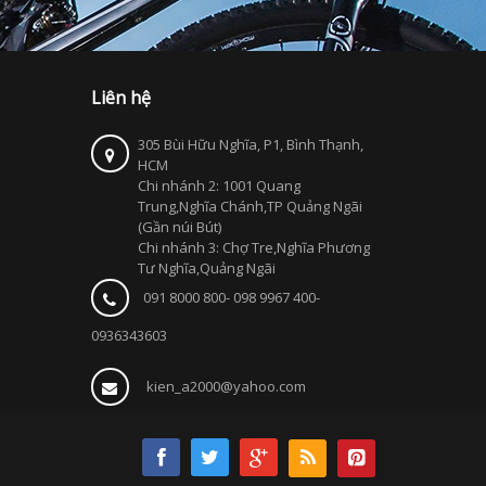
Liên hệ
305 Bùi Hữu Nghĩa, P1, Bình Thạnh,
HCM
Chi nhánh 2: 1001 Quang
Trung,Nghĩa Chánh,TP Quảng Ngãi
(Gần núi Bút)
Chi nhánh 3: Chợ Tre,Nghĩa Phương
Tư Nghĩa,Quảng Ngãi
091 8000 800- 098 9967 400-
0936343603
kien_a2000@yahoo.com