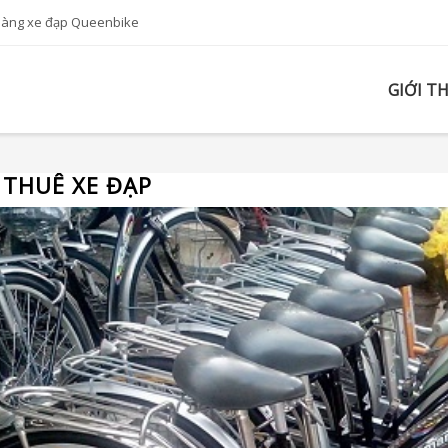
hàng xe đạp Queenbike
GIỚI T
 THUÊ XE ĐẠP