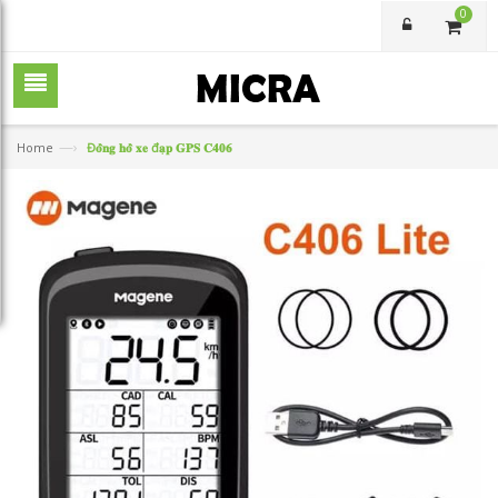
0
—›
Home
Đ𝐨̂̀𝐧𝐠 𝐡𝐨̂̀ 𝐱𝐞 đ𝐚̣𝐩 𝐆𝐏𝐒 𝐂𝟒𝟎𝟔