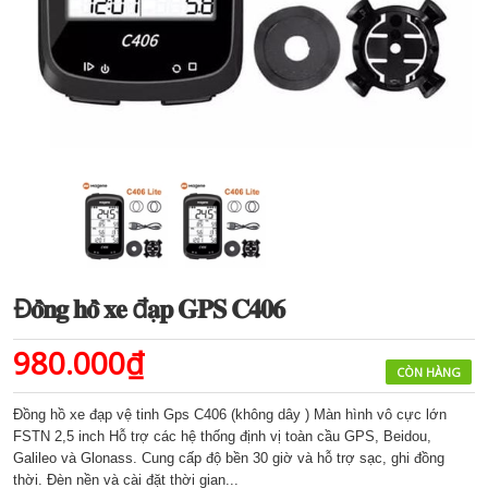
Đ𝐨̂̀𝐧𝐠 𝐡𝐨̂̀ 𝐱𝐞 đ𝐚̣𝐩 𝐆𝐏𝐒 𝐂𝟒𝟎𝟔
980.000₫
CÒN HÀNG
Đồng hồ xe đạp vệ tinh Gps C406 (không dây ) Màn hình vô cực lớn
FSTN 2,5 inch Hỗ trợ các hệ thống định vị toàn cầu GPS, Beidou,
Galileo và Glonass. Cung cấp độ bền 30 giờ và hỗ trợ sạc, ghi đồng
thời. Đèn nền và cài đặt thời gian...