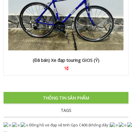
(Đã bán) Xe đạp touring GIOS (Ý)
1₫
THÔNG TIN SẢN PHẨM
TAGS
Đồng hồ xe đạp vệ tinh Gps C406 (không dây )