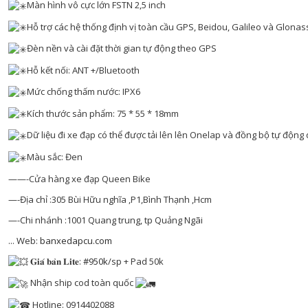
Màn hình vô cực lớn FSTN 2,5 inch
Hỗ trợ các hệ thống định vị toàn cầu GPS, Beidou, Galileo và Glonass
Đèn nền và cài đặt thời gian tự động theo GPS
Hỗ kết nối: ANT +/Bluetooth
Mức chống thấm nước: IPX6
Kích thước sản phẩm: 75 * 55 * 18mm
Dữ liệu đi xe đạp có thể được tải lên lên Onelap và đồng bộ tự động
Màu sắc: Đen
——-Cửa hàng xe đạp Queen Bike
—-Địa chỉ :305 Bùi Hữu nghĩa ,P1,Bình Thạnh ,Hcm
—-Chi nhánh :1001 Quang trung, tp Quảng Ngãi
... Web:
banxedapcu.com
𝐆𝐢𝐚́ 𝐛𝐚̉𝐧 𝐋𝐢𝐭𝐞:
#950k
/sp + Pad 50k
Nhận ship cod toàn quốc
Hotline: 0914402088