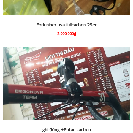
Fork niner usa fullcacbon 29er
2.900.000₫
ghi đông +Putan cacbon