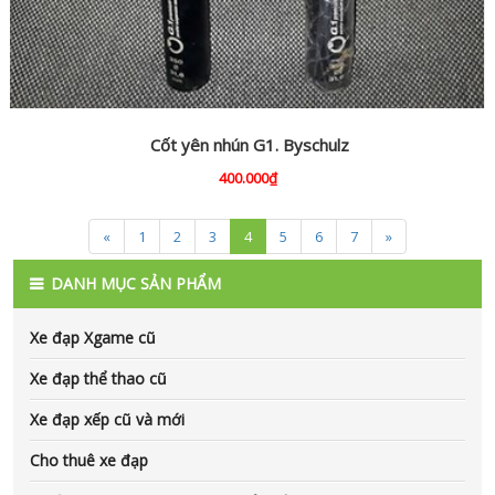
Cốt yên nhún G1. Byschulz
400.000₫
«
1
2
3
4
5
6
7
»
DANH MỤC SẢN PHẨM
Xe đạp Xgame cũ
Xe đạp thể thao cũ
Xe đạp xếp cũ và mới
Cho thuê xe đạp