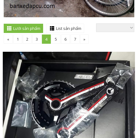
Lưới sản phẩm
List sản phẩm
«
1
2
3
4
5
6
7
»