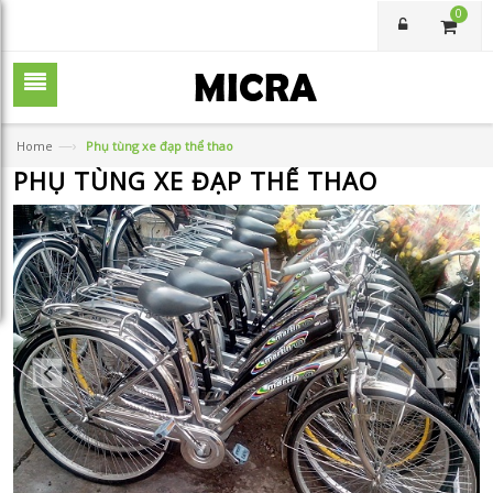
0
—›
Home
Phụ tùng xe đạp thể thao
PHỤ TÙNG XE ĐẠP THỂ THAO