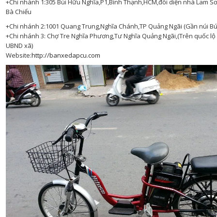
+Chi nhánh 1:305 Bùi Hữu Nghĩa,P1,Bình Thạnh,HCM,đối diện nhà Lam S
Bà Chiểu
+Chi nhánh 2:1001 Quang Trung,Nghĩa Chánh,TP Quảng Ngãi (Gần núi Bú
+Chi nhánh 3: Chợ Tre Nghĩa Phương,Tư Nghĩa Quảng Ngãi,(Trên quốc lộ 
UBND xã)
Website:
http://banxedapcu.com