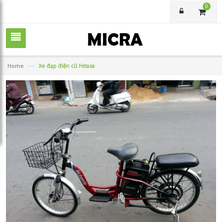
0
—›
Home
Xe đạp điện cũ Hitasa