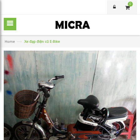
0
—›
Home
Xe đạp điện cũ E-Bike