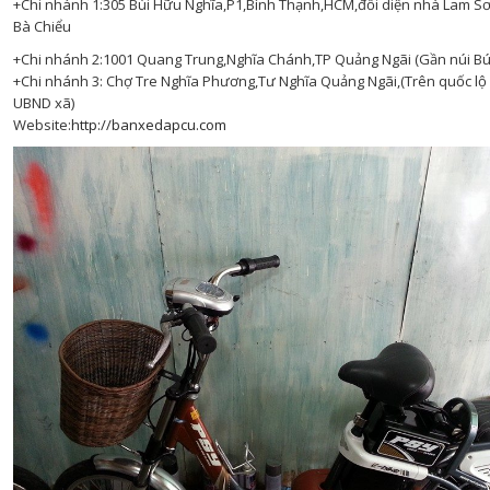
+Chi nhánh 1:305 Bùi Hữu Nghĩa,P1,Bình Thạnh,HCM,đối diện nhà Lam S
Bà Chiểu
+Chi nhánh 2:1001 Quang Trung,Nghĩa Chánh,TP Quảng Ngãi (Gần núi Bú
+Chi nhánh 3: Chợ Tre Nghĩa Phương,Tư Nghĩa Quảng Ngãi,(Trên quốc lộ 
UBND xã)
Website:
http://banxedapcu.com