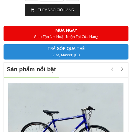
THÊM VÀO GIỎ HÀNG
MUA NGAY
Giao Tận Nơi Hoặc Nhận Tại Cửa Hàng
TRẢ GÓP QUA THẺ
Visa, Master, JCB
Sản phẩm nổi bật