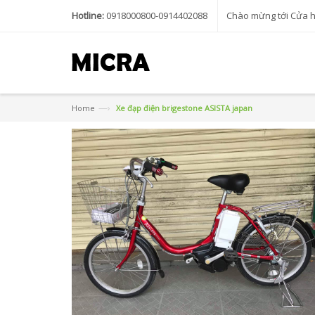
Hotline:
0918000800-0914402088
Chào mừng tới Cửa 
—›
Home
Xe đạp điện brigestone ASISTA japan