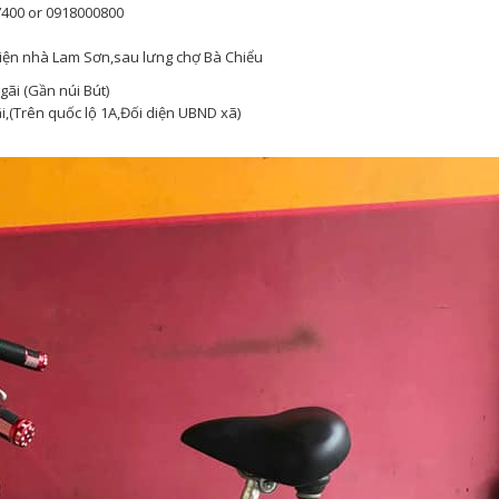
7400 or 0918000800
iện nhà Lam Sơn,sau lưng chợ Bà Chiểu
ãi (Gần núi Bút)
,(Trên quốc lộ 1A,Đối diện UBND xã)