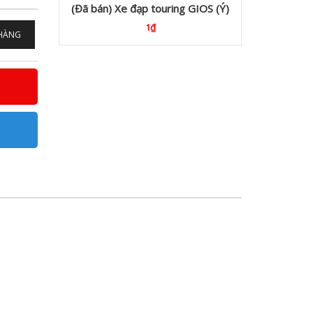
(Đã bán) Xe đạp touring GIOS (Ý)
1₫
5.
 HÀNG