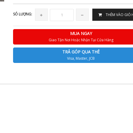
SÓ LƯỢNG:
THÊM VÀO GIỎ
MUA NGAY
Giao Tận Nơi Hoặc Nhận Tại Cửa Hàng
TRẢ GÓP QUA THẺ
Visa, Master, JCB