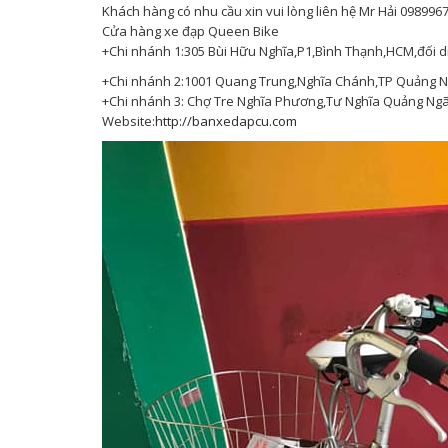
Khách hàng có nhu cầu xin vui lòng liên hệ Mr Hải 098996
Cửa hàng xe đạp Queen Bike
+Chi nhánh 1:305 Bùi Hữu Nghĩa,P1,Bình Thạnh,HCM,đối d
+Chi nhánh 2:1001 Quang Trung,Nghĩa Chánh,TP Quảng Ng
+Chi nhánh 3: Chợ Tre Nghĩa Phương,Tư Nghĩa Quảng Ngãi
Website:
http://banxedapcu.com