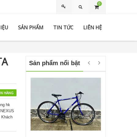
0
Tìm kiếm
HIỆU
SẢN PHẨM
TIN TỨC
LIÊN HỆ
TA
Sản phẩm nổi bật
N HÀNG
ung hk
no NEXUS
m Khách