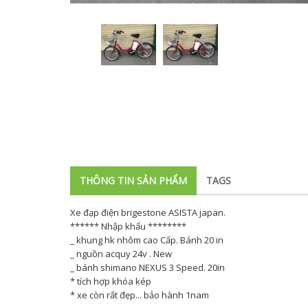
THÔNG TIN SẢN PHẨM
TAGS
Xe đạp điện brigestone ASISTA japan.
****** Nhập khẩu ********
_ khung hk nhôm cao Cấp. Bánh 20 in
_ nguồn acquy 24v . New
_ bánh shimano NEXUS 3 Speed. 20in
* tích hợp khóa kép
* xe còn rất đẹp... bảo hành 1nam