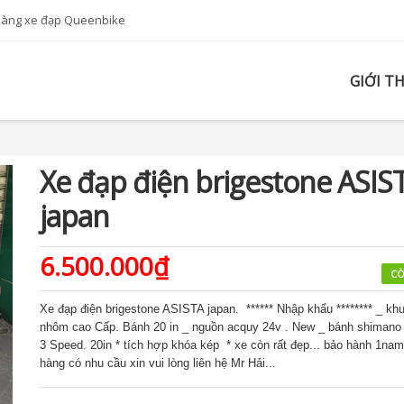
hàng xe đạp Queenbike
GIỚI T
Xe đạp điện brigestone ASIS
japan
6.500.000₫
CÒ
Xe đạp điện brigestone ASISTA japan. ****** Nhập khẩu ******** _ kh
nhôm cao Cấp. Bánh 20 in _ nguồn acquy 24v . New _ bánh shima
3 Speed. 20in * tích hợp khóa kép * xe còn rất đẹp... bảo hành 1na
hàng có nhu cầu xin vui lòng liên hệ Mr Hải...