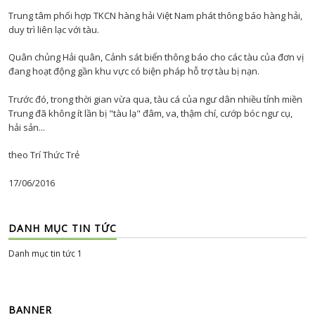
Trung tâm phối hợp TKCN hàng hải Việt Nam phát thông báo hàng hải,
duy trì liên lạc với tàu.
Quân chủng Hải quân, Cảnh sát biển thông báo cho các tàu của đơn vị
đang hoạt động gần khu vực có biện pháp hỗ trợ tàu bị nạn.
Trước đó, trong thời gian vừa qua, tàu cá của ngư dân nhiều tỉnh miền
Trung đã không ít lần bị "tàu lạ" đâm, va, thậm chí, cướp bóc ngư cụ,
hải sản...
theo Trí Thức Trẻ
17/06/2016
DANH MỤC TIN TỨC
Danh mục tin tức 1
BANNER