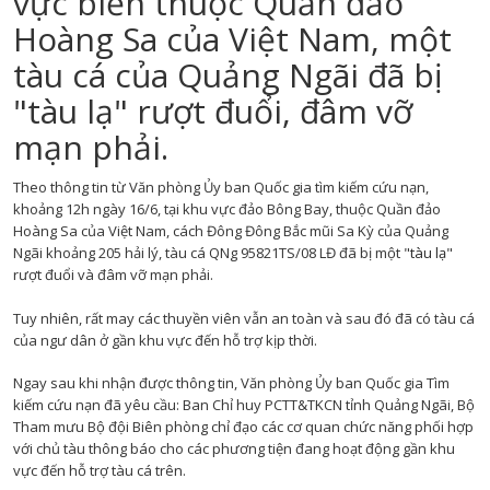
vực biển thuộc Quần đảo
Hoàng Sa của Việt Nam, một
tàu cá của Quảng Ngãi đã bị
"tàu lạ" rượt đuổi, đâm vỡ
mạn phải.​
Theo thông tin từ Văn phòng Ủy ban Quốc gia tìm kiếm cứu nạn,
khoảng 12h ngày 16/6, tại khu vực đảo Bông Bay, thuộc Quần đảo
Hoàng Sa của Việt Nam, cách Đông Đông Bắc mũi Sa Kỳ của Quảng
Ngãi khoảng 205 hải lý, tàu cá QNg 95821TS/08 LĐ đã bị một "
tàu lạ
"
rượt đuổi và đâm vỡ mạn phải.
Tuy nhiên, rất may các thuyền viên vẫn an toàn và sau đó đã có tàu cá
của ngư dân ở gần khu vực đến hỗ trợ kịp thời.
Ngay sau khi nhận được thông tin, Văn phòng Ủy ban Quốc gia Tìm
kiếm cứu nạn đã yêu cầu: Ban Chỉ huy PCTT&TKCN tỉnh Quảng Ngãi, Bộ
Tham mưu Bộ đội Biên phòng chỉ đạo các cơ quan chức năng phối hợp
với chủ tàu thông báo cho các phương tiện đang hoạt động gần khu
vực đến hỗ trợ tàu cá trên.