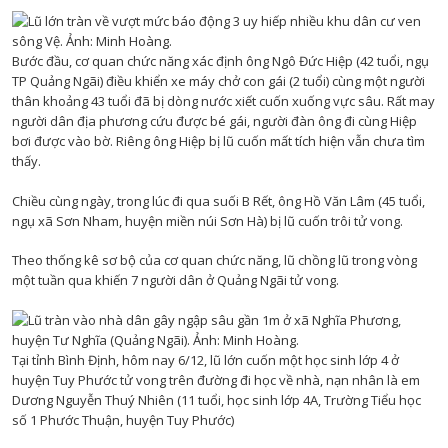
Bước đầu, cơ quan chức năng xác định ông Ngô Đức Hiệp (42 tuổi, ngụ
TP Quảng Ngãi) điều khiển xe máy chở con gái (2 tuổi) cùng một người
thân khoảng 43 tuổi đã bị dòng nước xiết cuốn xuống vực sâu. Rất may
người dân địa phương cứu được bé gái, người đàn ông đi cùng Hiệp
bơi được vào bờ. Riêng ông Hiệp bị lũ cuốn mất tích hiện vẫn chưa tìm
thấy.
Chiều cùng ngày, trong lúc đi qua suối B Rết, ông Hồ Văn Lâm (45 tuổi,
ngụ xã Sơn Nham, huyện miền núi Sơn Hà) bị lũ cuốn trôi tử vong.
Theo thống kê sơ bộ của cơ quan chức năng, lũ chồng lũ trong vòng
một tuần qua khiến 7 người dân ở Quảng Ngãi tử vong.
Tại tỉnh Bình Định, hôm nay 6/12, lũ lớn cuốn một học sinh lớp 4 ở
huyện Tuy Phước tử vong trên đường đi học về nhà, nạn nhân là em
Dương Nguyễn Thuý Nhiên (11 tuổi, học sinh lớp 4A, Trường Tiểu học
số 1 Phước Thuận, huyện Tuy Phước)