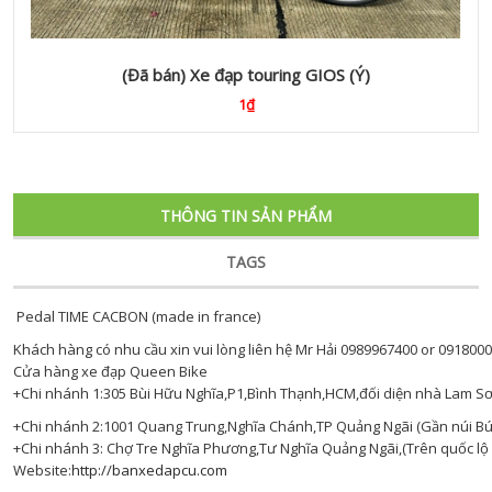
(Đã bán) Xe đạp touring GIOS (Ý)
1₫
THÔNG TIN SẢN PHẨM
TAGS
Pedal TIME CACBON (made in france)
Khách hàng có nhu cầu xin vui lòng liên hệ Mr Hải 0989967400 or 091800
Cửa hàng xe đạp Queen Bike
+Chi nhánh 1:305 Bùi Hữu Nghĩa,P1,Bình Thạnh,HCM,đối diện nhà Lam Sơ
+Chi nhánh 2:1001 Quang Trung,Nghĩa Chánh,TP Quảng Ngãi (Gần núi Bú
+Chi nhánh 3: Chợ Tre Nghĩa Phương,Tư Nghĩa Quảng Ngãi,(Trên quốc lộ 
Website:
http://banxedapcu.com