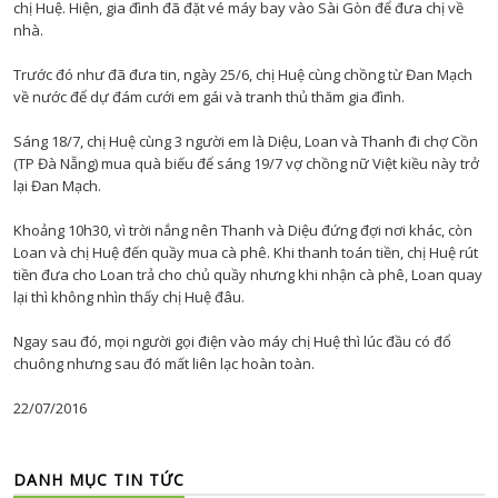
chị Huệ. Hiện, gia đình đã đặt vé máy bay vào Sài Gòn để đưa chị về
nhà.
Trước đó như đã đưa tin, ngày 25/6, chị Huệ cùng chồng từ Đan Mạch
về nước để dự đám cưới em gái và tranh thủ thăm gia đình.
Sáng 18/7, chị Huệ cùng 3 người em là Diệu, Loan và Thanh đi chợ Cồn
(TP Đà Nẵng) mua quà biếu để sáng 19/7 vợ chồng nữ Việt kiều này trở
lại Đan Mạch.
Khoảng 10h30, vì trời nắng nên Thanh và Diệu đứng đợi nơi khác, còn
Loan và chị Huệ đến quầy mua cà phê. Khi thanh toán tiền, chị Huệ rút
tiền đưa cho Loan trả cho chủ quầy nhưng khi nhận cà phê, Loan quay
lại thì không nhìn thấy chị Huệ đâu.
Ngay sau đó, mọi người gọi điện vào máy chị Huệ thì lúc đầu có đổ
chuông nhưng sau đó mất liên lạc hoàn toàn.
22/07/2016
DANH MỤC TIN TỨC