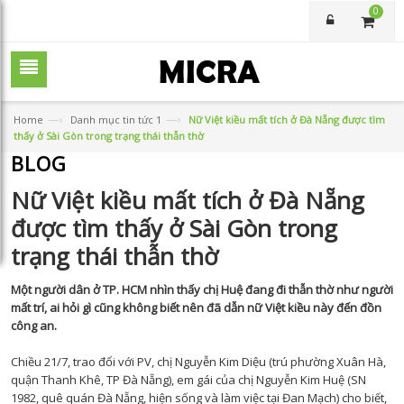
0
—›
—›
Home
Danh mục tin tức 1
Nữ Việt kiều mất tích ở Đà Nẵng được tìm
thấy ở Sài Gòn trong trạng thái thẫn thờ
BLOG
Nữ Việt kiều mất tích ở Đà Nẵng
được tìm thấy ở Sài Gòn trong
trạng thái thẫn thờ
Một người dân ở TP. HCM nhìn thấy chị Huệ đang đi thẫn thờ như người
mất trí, ai hỏi gì cũng không biết nên đã dẫn nữ Việt kiều này đến đồn
công an.
Chiều 21/7, trao đổi với PV, chị Nguyễn Kim Diệu (trú phường Xuân Hà,
quận Thanh Khê, TP Đà Nẵng), em gái của chị Nguyễn Kim Huệ (SN
1982, quê quán Đà Nẵng, hiện sống và làm việc tại Đan Mạch) cho biết,