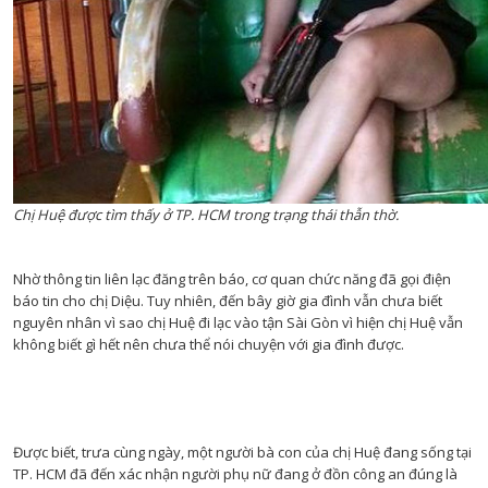
Chị Huệ được tìm thấy ở TP. HCM trong trạng thái thẫn thờ.
Nhờ thông tin liên lạc đăng trên báo, cơ quan chức năng đã gọi điện
báo tin cho chị Diệu. Tuy nhiên, đến bây giờ gia đình vẫn chưa biết
nguyên nhân vì sao chị Huệ đi lạc vào tận Sài Gòn vì hiện chị Huệ vẫn
không biết gì hết nên chưa thể nói chuyện với gia đình được.
Được biết, trưa cùng ngày, một người bà con của chị Huệ đang sống tại
TP. HCM đã đến xác nhận người phụ nữ đang ở đồn công an đúng là