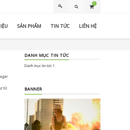
0
Tìm kiếm
HIỆU
SẢN PHẨM
TIN TỨC
LIÊN HỆ
DANH MỤC TIN TỨC
Danh mục tin tức 1
Nagar
a
ự tử.
BANNER