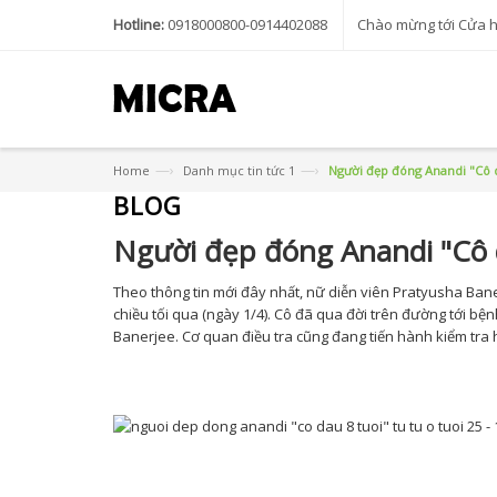
Hotline:
0918000800-0914402088
Chào mừng tới Cửa 
—›
—›
Home
Danh mục tin tức 1
Người đẹp đóng Anandi "Cô dâ
BLOG
Người đẹp đóng Anandi "Cô d
Theo thông tin mới đây nhất, nữ diễn viên Pratyusha Ba
chiều tối qua (ngày 1/4). Cô đã qua đời trên đường tới bện
Banerjee. Cơ quan điều tra cũng đang tiến hành kiểm tra 