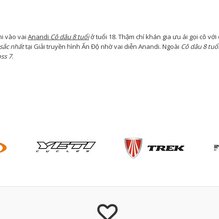
hi vào vai
Anandi
Cô dâu 8 t
uổi
ở tuổi 18. Thậm chí khán gia ưu ái gọi cô với 
 sắc nhất
tại Giải truyền hình Ấn Độ nhờ vai diễn Anandi. Ngoài
Cô dâu 8 tuổ
oss 7
.