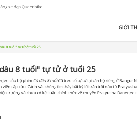
hàng xe đạp Queenbike
GIỚI T
u 8 tuổi" tự tử ở tuổi 25
âu 8 tuổi" tự tử ở tuổi 25
nerjee của bộ phim
Cô dâu 8 tuổi
đã treo cổ tự tử tại căn hộ riêng ở Bangur 
h viện cấp cứu. Cảnh sát không tìm thấy bất kỳ lời trăn trối nào từ Pratyush
hiện trường và chưa có kết luận chính thức về chuyện Pratyusha Banerjee t