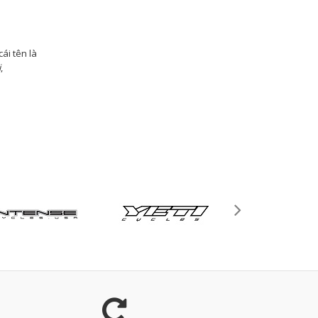
cái tên là
i
,