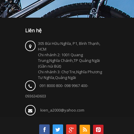
Liên hệ
305 Bùi Hữu Nghĩa, P1, Bình Thạnh,
HCM
Chi nhánh 2: 1001 Quang
Trung,Nghĩa Chánh,TP Quảng Ngãi
(Gần núi Bút)
Chi nhánh 3: Chợ Tre,Nghĩa Phương
Tư Nghĩa,Quảng Ngãi
091 8000 800- 098 9967 400-
0936343603
kien_a2000@yahoo.com