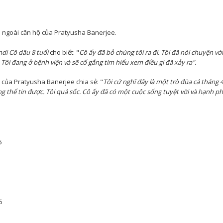
 ngoài căn hộ của Pratyusha Banerjee.
di Cô dâu 8 tuổi
cho biết: "
Cô ấy đã bỏ chúng tôi ra đi. Tôi đã nói chuyện với
 Tôi đang ở bệnh viện và sẽ cố gắng tìm hiểu xem điều gì đã xảy ra".
n của Pratyusha Banerjee chia sẻ: "
Tôi cứ nghĩ đây là một trò đùa cá tháng 
ng thể tin được. Tôi quá sốc. Cô ấy đã có một cuộc sống tuyệt vời và hạnh ph