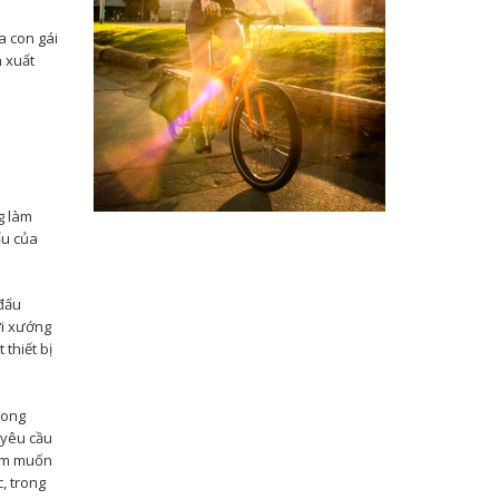
a con gái
n xuất
g làm
ấu của
 đấu
ởi xướng
thiết bị
rong
 yêu cầu
him muốn
, trong