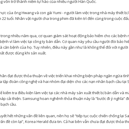
g vốn trở thành niềm tự hào của nhiều người Hàn Quốc.
thực của ông Hwang và con gái Yumi - người làm việc trong nhà máy thiết bị
 22 tuổi. Nhân vật người cha trong phim đã kiên trì đến cùng trong cuộc đấ
, trong nhiều năm qua, cơ quan giám sát hoạt động bảo hiểm cho các bệnh 
ệnh vì làm việc tại công ty bán dẫn. Cơ quan này yêu cầu người đòi bảo hi
và căn bệnh của họ. Tuy nhiên, điều này gần như là không thể đối với người
hất được dùng khi sản xuất.
ân đạt được thỏa thuận về việc triển khai những biện pháp ngăn ngừa tình
ữa tập đoàn công nghệ và hai nhóm đại diện cho các nạn nhân bạch cầu tại 
ể kiểm tra điều kiện làm việc tại các nhà máy sản xuất thiết bị bán dẫn và 
pháp cải thiện. Samsung hoan nghênh thỏa thuận này là “bước đi ý nghĩa” để
 bạch cầu.
uyết hết những vấn đề liên quan, nên họ sẽ “tiếp tục cuộc chiến chống lại 
ấn đề còn lại”, Korea Herald đưa tin. Cả hai bên vẫn chưa đạt được thỏa th