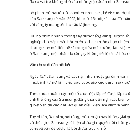
đó có vai trò không nhỏ của những tập đoàn như Samsun
Bộ phim thứ hai tên là “Another Promise”, kể về cuộc đời 
của Samsung từ năm 2003, khi mới 18 tuổi, rồi qua đời năm
với công ty mang tên hư cấu là Jinsung.
Hai bộ phim nhanh chóng gây được tiếng vang. Được biết
nghiệp chỉ chấp nhận bồi thường cho 3 trường hợp nhiễm b
chứng minh mối liên hệ rõ ràng giữa môi trường làm việc 
ở Samsung, một phần do công ty không tiết lộ tất cả hóa c
Vẫn chưa đi đến hồi kết
Ngày 12/1, Samsung và các nạn nhân hoặc gia đình nạn nh
mắc bệnh từ nơi làm việc, sau cuộc gặp kéo dài 3 ngày gi
Theo thỏa thuận này, một tổ chức độc lập sẽ được lập ra đ
tinh thể lỏng của Samsung, đồng thời kiến nghị các biện 
quyết vấn đề kéo dài liên quan điều kiện làm việc và bệnh
Tuy nhiên, Banolim, nói rằng, thỏa thuận này không giải q
và thúc giục Samsung có biện pháp giải quyết nốt những v
cùng về vấn đề cốt lõi là bồi thường và xin lỗi.