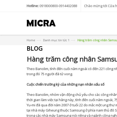
Hotline:
0918000800-0914402088
Chào mừng tới Cửa 
—›
—›
Home
Danh mục tin tức 1
Hàng trăm công nhân Samsu
BLOG
Hàng trăm công nhân Samsu
Theo Banolim, tính đến cuối năm ngoái có đến 221 công n
trong đó 75 người đã tử vong.
Cuộc chiến trường kỳ của những nạn nhân xấu số
Theo Banolim, nhóm vận động chủ yếu cho các công nhân
thời gian làm việc tại hãng này, tính đến cuối năm ngoái,
Yu-mi đã qua đời năm 2007 ở tuổi 22 do mắc một ung thư má
tại nhà máy Giheung thuộc Samsung ở phía nam thủ đô Seou
trong các nhà máy Samsung nói riêng và ngành công ngh