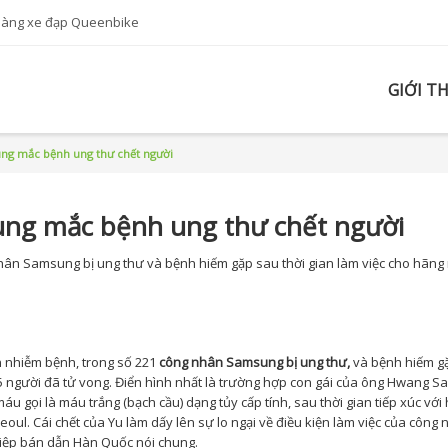
hàng xe đạp Queenbike
GIỚI T
ng mắc bệnh ung thư chết người
ng mắc bệnh ung thư chết người
hân Samsung bị ung thư và bệnh hiếm gặp sau thời gian làm việc cho hãng 
 nhiễm bệnh, trong số 221
công nhân Samsung bị ung thư,
và bệnh hiếm g
 75 người đã tử vong. Điển hình nhất là trường hợp con gái của ông Hwang Sa
u gọi là máu trắng (bạch cầu) dạng tủy cấp tính, sau thời gian tiếp xúc với
l. Cái chết của Yu làm dấy lên sự lo ngại về điều kiện làm việc của công
iệp bán dẫn Hàn Quốc nói chung.