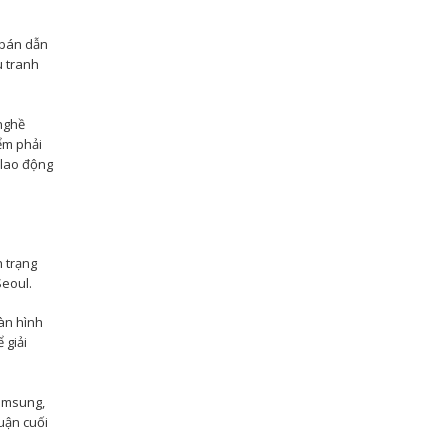
 bán dẫn
u tranh
nghề
ểm phải
 lao động
 trạng
Seoul.
màn hình
 giải
Samsung,
uận cuối