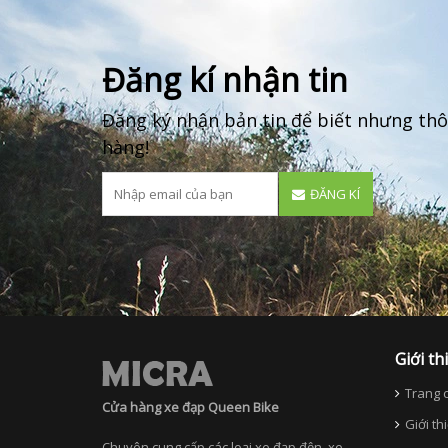
Đăng kí nhận tin
Đăng ký nhận bản tin để biết nhưng thô
hàng!
ĐĂNG KÍ
Giới th
Trang c
Cửa hàng xe đạp Queen Bike
Giới th
Chuyên cung cấp các loại xe đạp đện, xe