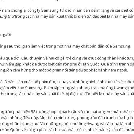
 năm chống lại công ty Samsung, từ chối nhận tiền để im lặng về cái chết củ
 ung thư
trong các nhà máy sản xuất thiết bị điện tử, đặc biệt là nhà máy sả
rắng sau thời gian làm việc trong một nhà máy chất bán dẫn của Samsung.
máu
qua đời. Câu chuyện về hai cô gái trẻ cùng vài chục công nhân khác từn
thư hiếm gặp khác đã được biết đến rộng rãi ở Hàn Quốc. Quá trình tranh đ
là nguồn cảm hứng cho một bộ phim nổi tiếng được phát hành năm ngoái.
Suốt 3 năm sản xuất, bộ phim được quay với những hình ảnh thực tế về cuộc
ng làm việc cho Samsung. Phim tập trung vào phong trào mà ông Hwang kh
 trong các nhà máy sản xuất thiết bị điện tử, đặc biệt là nhà máy sản xuất 
g trào phát hiện 58 trường hợp bị bạch cầu và các loại ung thư máu khác t
hận những điều này. Mục tiêu chính trong phong trào đấu tranh của họ là
 công nhân bị ung thư. Và những người như ông Hwang và các nhà làm p
Hàn Quốc, về cái giá phải trả cho sự phát triển kinh tế thần kỳ của đất nước