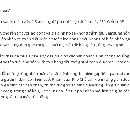
h sau khi làm việc ở Samsung để phản đối tập đoàn ngày 23/10. Ảnh: AP
 cho rằng người lao động và gia đình họ sẽ không thỉnh cầu Samsung hỗ tr
biện pháp cải thiện điều kiện an toàn lao động. “Nếu không có biện pháp ng
, Samsung đơn giản chỉ giải quyết mọi vấn đề bằng tiền”, ông Hwang nói.
trích là đã mua sự im lặng của gia đình các nạn nhân và những người ủng 
sợ tên tuổi nhà sản xuất chip hàng đầu thế giới bị hoen ố, Korea Herald vi
 lỗi những công nhân mắc các căn bệnh ung thư hiếm gặp liên quan tới cá
và gia đình đâm đơn kiện suốt 9 năm qua. Phó Chủ tịch kiêm Tổng giám đốc
 gia đình các nạn nhân, nhưng cũng nói rõ rằng, Samsung vẫn giữ quan 
ử vong. Trong quá khứ, Samsung đã liên tục phủ nhận mối liên hệ giữa các
trong các nhà máy của hãng.