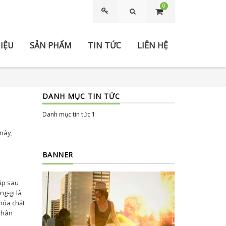
0
Tìm kiếm
HIỆU
SẢN PHẨM
TIN TỨC
LIÊN HỆ
DANH MỤC TIN TỨC
Danh mục tin tức 1
này,
BANNER
ặp sau
ng-gi là
 hóa chất
 nhân