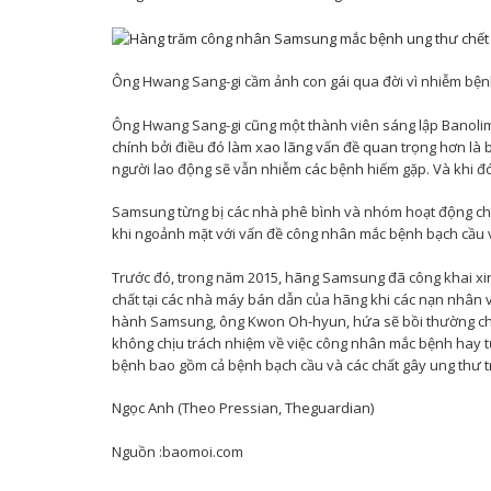
Ông Hwang Sang-gi cầm ảnh con gái qua đời vì nhiễm bện
Ông Hwang Sang-gi cũng một thành viên sáng lập Banolim,
chính bởi điều đó làm xao lãng vấn đề quan trọng hơn là 
người lao động sẽ vẫn nhiễm các bệnh hiếm gặp. Và khi đó
Samsung từng bị các nhà phê bình và nhóm hoạt động chỉ 
khi ngoảnh mặt với vấn đề công nhân mắc bệnh bạch cầu vì 
Trước đó, trong năm 2015, hãng Samsung đã công khai xin
chất tại các nhà máy bán dẫn của hãng khi các nạn nhân 
hành Samsung, ông Kwon Oh-hyun, hứa sẽ bồi thường cho
không chịu trách nhiệm về việc công nhân mắc bệnh hay t
bệnh bao gồm cả bệnh bạch cầu và các chất gây ung thư 
Ngọc Anh (Theo Pressian, Theguardian)
Nguồn :baomoi.com