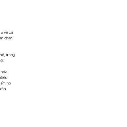
ợ về tài
ăn chặn,
hộ, trong
ết.
c hóa
 điều
điểm họ
 căn