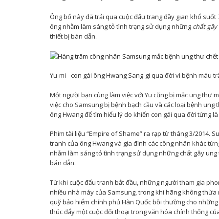
Ông bố này đã trải qua cuộc đấu trang đầy gian khổ suốt 7
ông nhằm làm sáng tỏ tình trạng sử dụng những
chất gây
thiết bị bán dẫn.
Yu-mi - con gái ông Hwang Sang-gi qua đời vì bệnh máu t
Một người bạn cùng làm việc với Yu cũng bị
mắc ung thư 
việc cho Samsung bị bệnh bạch cầu và các loại bệnh ung 
ông Hwang để tìm hiểu lý do khiến con gái qua đời từng 
Phim tài liệu “Empire of Shame” ra rạp từ tháng 3/2014. 
tranh của ông Hwang và gia đình các công nhân khác từ
nhằm làm sáng tỏ tình trạng sử dụng những chất gây ung thư
bán dẫn.
Từ khi cuộc đấu tranh bắt đầu, những người tham gia phon
nhiều nhà máy của Samsung, trong khi hãng không thừa n
quỹ bảo hiểm chính phủ Hàn Quốc bồi thường cho những
thúc đẩy một cuộc đối thoại trong văn hóa chính thống của 