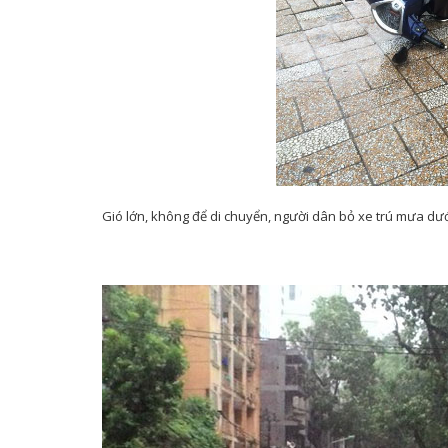
Gió lớn, không để di chuyển, người dân bỏ xe trú mưa dư