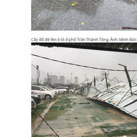
Cây đổ đè lên ô tô ở phố Trần Thánh Tông. Ảnh: Minh Đứ