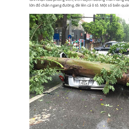
lớn đổ chắn ngang đường, đè lên cả ô tô. Một số biển quản