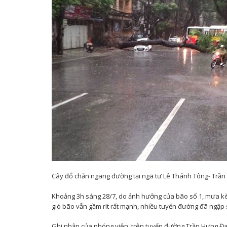
Cây đổ chắn ngang đường tại ngã tư Lê Thánh Tông- Trầ
Khoảng 3h sáng 28/7, do ảnh hưởng của bão số 1, mưa kèm
gió bão vẫn gầm rít rất mạnh, nhiều tuyến đường đã ngập 
Ghi nhận của phóng viên, trên tuyến đường Trần Hưng Đạ