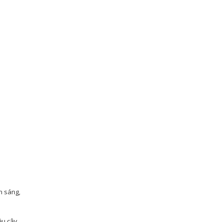
h sáng,
ều cây