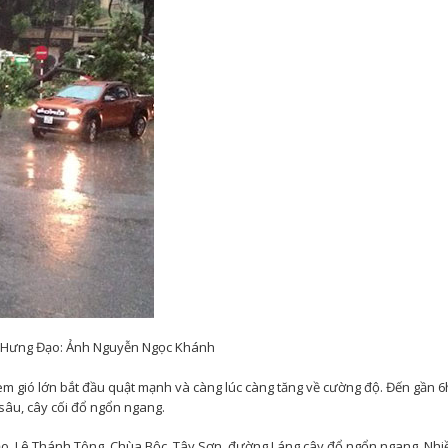
n Hưng Đạo: Ảnh Nguyễn Ngọc Khánh
 gió lớn bắt đầu quật mạnh và càng lúc càng tăng về cường độ. Đến gần 6
sâu, cây cối đổ ngổn ngang.
o, Lê Thánh Tông, Chùa Bộc, Tây Sơn, đường Láng cây đổ ngổn ngang. Nhi