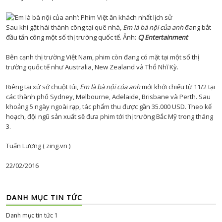
Sau khi gặt hái thành công tại quê nhà,
Em là bà nội của anh
đang bắt
đầu tấn công một số thị trường quốc tế. Ảnh:
CJ Entertainment
Bên cạnh thị trường Việt Nam, phim còn đang có mặt tại một số thị
trường quốc tế như Australia, New Zealand và Thổ Nhĩ Kỳ.
Riêng tại xứ sở chuột túi,
Em là bà nội của anh
mới khởi chiếu từ 11/2 tại
các thành phố Sydney, Melbourne, Adelaide, Brisbane và Perth. Sau
khoảng 5 ngày ngoài rạp, tác phẩm thu được gần 35.000 USD. Theo kế
hoạch, đội ngũ sản xuất sẽ đưa phim tới thị trường Bắc Mỹ trong tháng
3.
Tuấn Lương ( zing.vn )
22/02/2016
DANH MỤC TIN TỨC
Danh mục tin tức 1