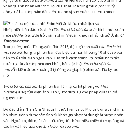
Kỷ lục cũ thuộc về
Để Mai tính 2
(2014). Hồi đầu năm 2015, bộ phim hài
xoay quanh nhân vật “chị” Hội của Thái Hòa từng thu được 101 tỷ
đồng. Cả hai tác phẩm đều đến từ đơn vị sản xuất CJ Entertainment.
Nhờ phiên bản đặc biệt chiếu Tết,
Em là bà nội của anh
chính thức soán
ngôi
Để Mai tính 2
để trở thành phim Việt ăn khách nhất lịch sử. Ảnh:
CJ
Entertainment
Trong riêng mùa Tết nguyên đán 2016, đội ngũ sản xuất của
Em là bà
nội của anh
tung ra phiên bản đặc biệt, dài hơn khoảng 10 phút so với
bản chiếu đầu tiên ngoài rạp. Tuy phải cạnh tranh với nhiều bom tấn
nước ngoài và các phim Việt khác, bản đặc biệt
Em là bà nội của
anh
vẫn kiếm được khoảng 5 tỷ đồng và giúp bộ phim xác lập kỷ lục
mới.
Em là bà nội của anh
là phiên bản làm lại cú hit phòng vé
Miss
Granny
(2014) của điện ảnh Hàn Quốc dưới sự cho phép của tác giả
nguyên tác.
Do đạo diễn Phan Gia Nhật Linh thực hiện và có Miu Lê trong vai chính,
bộ phim giành được cảm tình từ khán giả nhờ nội dung hài hước, nhân
văn. Ngoài ra, đội ngũ sản xuất cũng tổ chức nhiều chiến dịch quảng bá
cầu kỳ và hiệu quả cho
Em là bà nội của anh.