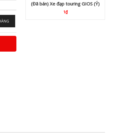
(Đã bán) Xe đạp touring GIOS (Ý)
1₫
5.
 HÀNG