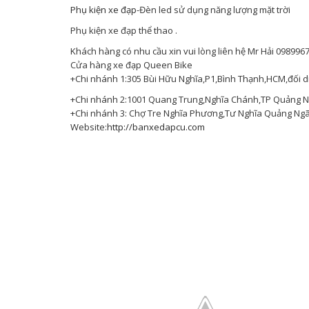
Phụ kiện xe đạp
-Đèn led sử dụng năng lượng mặt trời
Phụ kiện xe đạp thể thao .
Khách hàng có nhu cầu xin vui lòng liên hệ Mr Hải 098996
Cửa hàng xe đạp Queen Bike
+Chi nhánh 1:305 Bùi Hữu Nghĩa,P1,Bình Thạnh,HCM,đối d
+Chi nhánh 2:1001 Quang Trung,Nghĩa Chánh,TP Quảng Ng
+Chi nhánh 3: Chợ Tre Nghĩa Phương,Tư Nghĩa Quảng Ngãi
Website:
http://banxedapcu.com