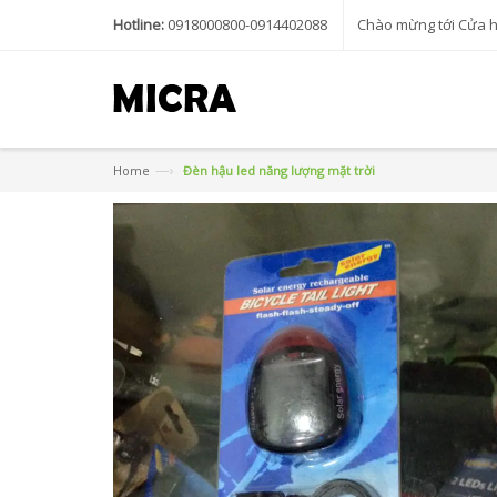
Hotline:
0918000800-0914402088
Chào mừng tới Cửa 
—›
Home
Đèn hậu led năng lượng mặt trời