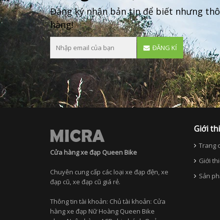
Đăng ký nhận bản tin để biết nhưng thô
hàng!
ĐĂNG KÍ
Giới th
Trang c
Cửa hàng xe đạp Queen Bike
Giới th
Chuyên cung cấp các loại xe đạp đện, xe
Sản ph
đạp cũ, xe đạp cũ giá rẻ.
Thông tin tài khoản: Chủ tài khoản: Cửa
hàng xe đạp Nữ Hoàng Queen Bike