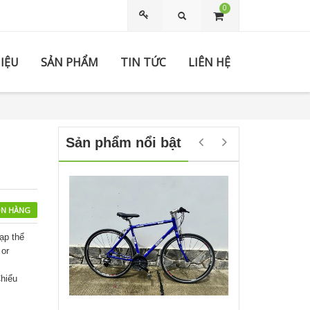
0
Tìm kiếm
HIỆU
SẢN PHẨM
TIN TỨC
LIÊN HỆ
Sản phẩm nổi bật
N HÀNG
ạp thể
 or
hiểu