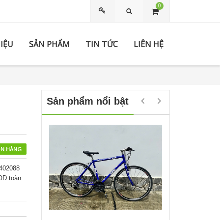
0
Tìm kiếm
HIỆU
SẢN PHẨM
TIN TỨC
LIÊN HỆ
Sản phẩm nổi bật
N HÀNG
4402088
OD toàn