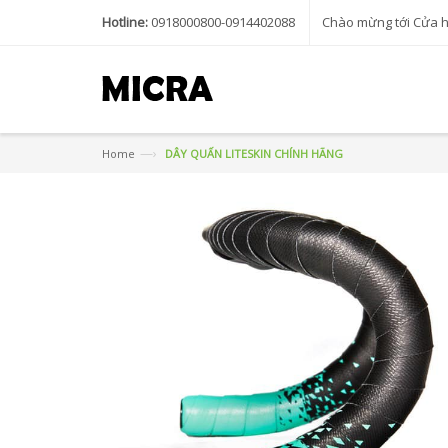
Hotline:
0918000800-0914402088
Chào mừng tới Cửa 
—›
Home
DÂY QUẤN LITESKIN CHÍNH HÃNG