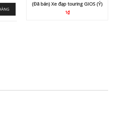
(Đã bán) Xe đạp touring GIOS (Ý)
 HÀNG
1₫
5.