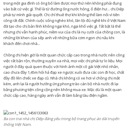
trong một gia đình có ông bố làm được mọi thứ nên không phải đụng
vào bất cứ việc gì. Thế là từ đường ống nước hỏng, ổ điện hư... chị Diệp
phải tự mình giải quyết. Chị chỉ thuê thợ khi không thể làm nổi vì tiền
công rất đắt. Chính cuộc sống nghèo khó, lăn lội đủ nghề khi ở Việt Nam
đã tạo cho chị bản lĩnh không ngại khó, ngại khổ việc gì. Tất bật là thế
nhưng chị vẫn hạnh phúc, niềm vui của chị là nụ cười của chồng con, là
những lời khen của sếp anh về những bữa cơm ngon chị nấu khi
khách đến chơi nhà...
Chồng chị hiện giờ là một quan chức cấp cao trong nhà nước nên công
việc rất bận rộn, thường xuyên xa nhà, mọi việc chị phải tự lo liệu. Mọi
người ở đây quá quen thuộc với hình ảnh một cô gái Việt nhỏ nhắn,
cao chưa đầy 1,45m hối hả đạp xe ngược xuôi đưa các con đi học, chất
đầy đồ lên chiếc xe đạp cũ. Nhà chị không có xe hơi vì chồng chị mắt
kém, anh lại là người hưởng ứng phong trào cán bộ nhà nước đi lại
bằng phương tiện công cộng nên không mua xe. Mặc dù là một quan
chức cấp cao, hàng ngày anh vẫn đi làm bằng tàu điện ngầm.
Ba con trai nhà chị Diệp đáng yêu trong bộ trang phục áo dài truyến
thống Việt Nam.