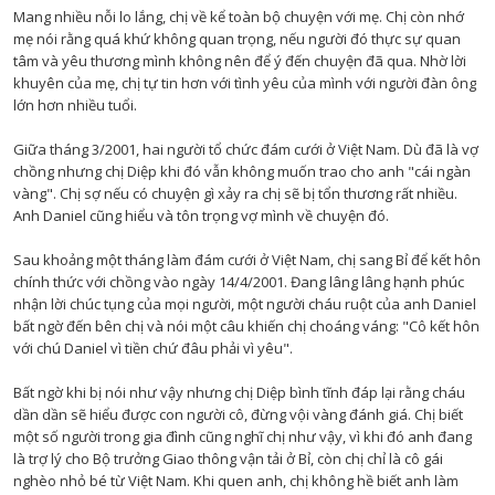
Mang nhiều nỗi lo lắng, chị về kể toàn bộ chuyện với mẹ. Chị còn nhớ
mẹ nói rằng quá khứ không quan trọng, nếu người đó thực sự quan
tâm và yêu thương mình không nên để ý đến chuyện đã qua. Nhờ lời
khuyên của mẹ, chị tự tin hơn với tình yêu của mình với người đàn ông
lớn hơn nhiều tuổi.
Giữa tháng 3/2001, hai người tổ chức đám cưới ở Việt Nam. Dù đã là vợ
chồng nhưng chị Diệp khi đó vẫn không muốn trao cho anh "cái ngàn
vàng". Chị sợ nếu có chuyện gì xảy ra chị sẽ bị tổn thương rất nhiều.
Anh Daniel cũng hiểu và tôn trọng vợ mình về chuyện đó.
Sau khoảng một tháng làm đám cưới ở Việt Nam, chị sang Bỉ để kết hôn
chính thức với chồng vào ngày 14/4/2001. Đang lâng lâng hạnh phúc
nhận lời chúc tụng của mọi người, một người cháu ruột của anh Daniel
bất ngờ đến bên chị và nói một câu khiến chị choáng váng: "Cô kết hôn
với chú Daniel vì tiền chứ đâu phải vì yêu".
Bất ngờ khi bị nói như vậy nhưng chị Diệp bình tĩnh đáp lại rằng cháu
dần dần sẽ hiểu được con người cô, đừng vội vàng đánh giá. Chị biết
một số người trong gia đình cũng nghĩ chị như vậy, vì khi đó anh đang
là trợ lý cho Bộ trưởng Giao thông vận tải ở Bỉ, còn chị chỉ là cô gái
nghèo nhỏ bé từ Việt Nam. Khi quen anh, chị không hề biết anh làm