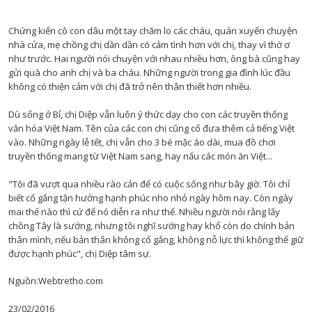
Chứng kiến cô con dâu một tay chăm lo các cháu, quán xuyến chuyện
nhà cửa, mẹ chồng chị dần dần có cảm tình hơn với chị, thay vì thờ ơ
như trước. Hai người nói chuyện với nhau nhiều hơn, ông bà cũng hay
gửi quà cho anh chị và ba cháu. Những người trong gia đình lúc đầu
không có thiện cảm với chị đã trở nên thân thiết hơn nhiều.
Dù sống ở Bỉ, chị Diệp vẫn luôn ý thức dạy cho con các truyền thống
văn hóa Việt Nam. Tên của các con chị cũng cố đưa thêm cả tiếng Việt
vào. Những ngày lễ tết, chị vẫn cho 3 bé mặc áo dài, mua đồ chơi
truyền thống mang từ Việt Nam sang, hay nấu các món ăn Việt...
"Tôi đã vượt qua nhiều rào cản để có cuộc sống như bây giờ. Tôi chỉ
biết cố gắng tận hưởng hạnh phúc nho nhỏ ngày hôm nay. Còn ngày
mai thế nào thì cứ để nó diễn ra như thế. Nhiều người nói rằng lấy
chồng Tây là sướng, nhưng tôi nghĩ sướng hay khổ còn do chính bản
thân mình, nếu bản thân không cố gắng, không nỗ lực thì không thể giữ
được hạnh phúc", chị Diệp tâm sự.
Nguồn:Webtretho.com
23/02/2016