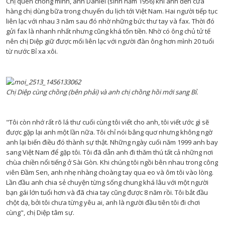
Chị quen chồng mình, anh Daniel (sinh năm 1956) khi anh đến cửa
hàng chị dùng bữa trong chuyến du lịch tới Việt Nam. Hai người tiếp tục
liên lạc với nhau 3 năm sau đó nhờ những bức thư tay và fax. Thời đó
gửi fax là nhanh nhất nhưng cũng khá tốn tiền. Nhờ có ông chủ tử tế
nên chị Diệp giữ được mối liên lạc với người đàn ông hơn mình 20 tuổi
từ nước Bỉ xa xôi.
Chị Diệp cùng chồng (bên phải) và anh chị chồng hồi mới sang Bỉ.
"Tôi còn nhớ rất rõ lá thư cuối cùng tôi viết cho anh, tôi viết ước gì sẽ
được gặp lại anh một lần nữa. Tôi chỉ nói bâng quơ nhưng không ngờ
anh lại biến điều đó thành sự thật. Những ngày cuối năm 1999 anh bay
sang Việt Nam để gặp tôi. Tôi đã dẫn anh đi thăm thú tất cả những nơi
chùa chiền nổi tiếng ở Sài Gòn. Khi chúng tôi ngồi bên nhau trong công
viên Đầm Sen, anh nhẹ nhàng choàng tay qua eo và ôm tôi vào lòng.
Lần đầu anh chia sẻ chuyện từng sống chung khá lâu với một người
bạn gái lớn tuổi hơn và đã chia tay cũng được 8 năm rồi. Tôi bắt đầu
chột dạ, bởi tôi chưa từng yêu ai, anh là người đầu tiên tôi đi chơi
cùng", chị Diệp tâm sự.