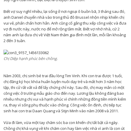
Biết vợ suy nghĩ nhiều, lại sống ở nơi ngoại ô buồn bã, 3 tháng sau đó,
anh Daniel chuyển nhà vào trong thủ đô Brussel nhộn nhịp khiến chị
vui vẻ, phấn chấn hơn hẳn. Anh cũng cố gắng thu xếp công việc và đưa
vợ đi nước này, nước nọ để mở rộng tầm mắt. Biết vợ nhớ nhà, cứ 2
năm anh lại đưa chị về Việt Nam thăm gia đình một lần, mỗi lần khoảng
2 đến 3 tuần.
Chị Diệp hạnh phúc bên chồng.
Năm 2003, chị sinh bé trai đầu lòng Tim Vinh. Khi con trai được 1 tuổi,
chị đăng ký học khóa huấn luyện nuôi dạy trẻ và mất hơn 3 năm học
tập, thi cử rất vất vả để lấy chứng chỉ này. Sau đó, chị may mắn có một
công việc ở trường mẫu giáo cho đến nay. Lương lậu không đáng bao
nhiêu nhưng chị vui và hạnh phúc vì chính những đồng tiền mình kiếm
ra, thay vì sống phụ thuộc vào chồng. Công việc ổn định, chị tiếp tục
sinh hai con trai Daan Quang và Stijn Minh vào năm 2008 và 2011.
Vừa đi làm, vừa một tay chăm sóc ba con khiến chị tất bật cả ngày.
Chồng chị khá vụng về khi chăm con hay làm việc nhà vì anh là con út