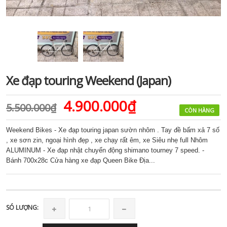
Xe đạp touring Weekend (Japan)
4.900.000₫
5.500.000₫
CÒN HÀNG
Weekend Bikes - Xe đạp touring japan sườn nhôm . Tay đề bấm xả 7 số
, xe sơn zin, ngoại hình đẹp , xe chạy rất êm, xe Siêu nhẹ full Nhôm
ALUMINUM - Xe đạp nhật chuyển động shimano tourney 7 speed. -
Bánh 700x28c Cửa hàng xe đạp Queen Bike Địa...
SÓ LƯỢNG: