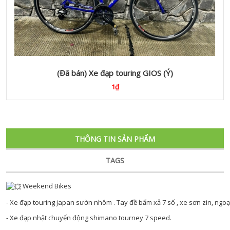
(Đã bán) Xe đạp touring GIOS (Ý)
1₫
THÔNG TIN SẢN PHẨM
TAGS
Weekend Bikes
- Xe đạp touring japan sườn nhôm . Tay đề bấm xả 7 số , xe sơn zin, ngo
- Xe đạp nhật chuyển động shimano tourney 7 speed.