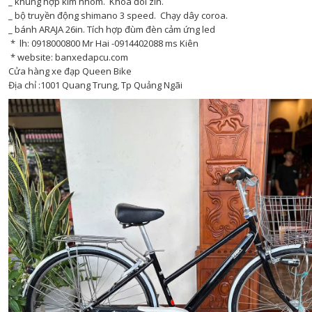
_ khung hợp kim nhôm. Khóa đôi zin.
_ bộ truyền động shimano 3 speed. Chạy dây coroa.
_ bánh ARAJA 26in. Tích hợp đùm đèn cảm ứng led
* lh: 0918000800 Mr Hai -0914402088 ms Kiên
* website: banxedapcu.com
Cửa hàng xe đạp Queen Bike
Địa chỉ :1001 Quang Trung, Tp Quảng Ngãi