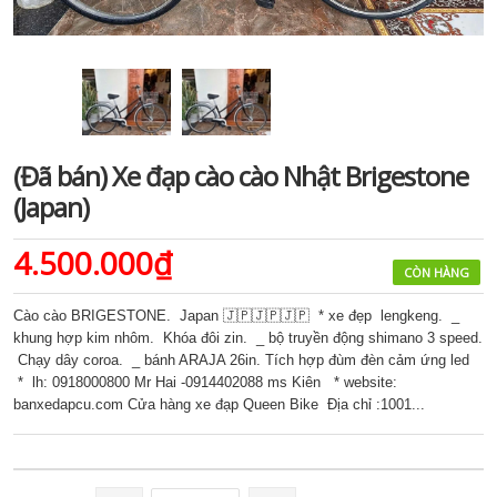
(Đã bán) Xe đạp cào cào Nhật Brigestone
(Japan)
4.500.000₫
CÒN HÀNG
Cào cào BRIGESTONE. Japan 🇯🇵🇯🇵🇯🇵 * xe đẹp lengkeng. _
khung hợp kim nhôm. Khóa đôi zin. _ bộ truyền động shimano 3 speed.
Chạy dây coroa. _ bánh ARAJA 26in. Tích hợp đùm đèn cảm ứng led
* lh: 0918000800 Mr Hai -0914402088 ms Kiên * website:
banxedapcu.com Cửa hàng xe đạp Queen Bike Địa chỉ :1001...