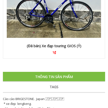
(Đã bán) Xe đạp touring GIOS (Ý)
1₫
THÔNG TIN SẢN PHẨM
TAGS
Cào cào BRIGESTONE. Japan 🇯🇵🇯🇵🇯🇵
* xe đẹp lengkeng.