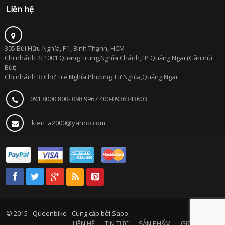
Liên hệ
305 Bùi Hữu Nghĩa, P1, Bình Thạnh, HCM
Chi nhánh 2: 1001 Quang Trung,Nghĩa Chánh,TP Quảng Ngãi (Gần núi
Bút)
Chi nhánh 3: Chợ Tre,Nghĩa Phương Tư Nghĩa,Quảng Ngãi
091 8000 800- 098 9967 400-0936343603
kien_a2000@yahoo.com
© 2015 - Queenbike -
Cung cấp bởi Sapo
LIÊN HỆ
TIN TỨC
SẢN PHẨM
GIỚI THIỆU