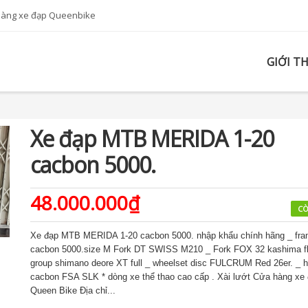
hàng xe đạp Queenbike
GIỚI T
Xe đạp MTB MERIDA 1-20
cacbon 5000.
48.000.000₫
CÒ
Xe đạp MTB MERIDA 1-20 cacbon 5000. nhập khẩu chính hãng _ fr
cacbon 5000.size M Fork DT SWISS M210 _ Fork FOX 32 kashima fl
group shimano deore XT full _ wheelset disc FULCRUM Red 26er. _ h
cacbon FSA SLK * dòng xe thể thao cao cấp . Xài lướt Cửa hàng xe
Queen Bike Địa chỉ...