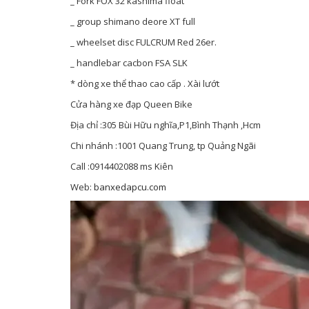
_ Fork FOX 32 kashima float
_ group shimano deore XT full
_ wheelset disc FULCRUM Red 26er.
_ handlebar cacbon FSA SLK
* dòng xe thể thao cao cấp . Xài lướt
Cửa hàng xe đạp Queen Bike
Địa chỉ :305 Bùi Hữu nghĩa,P1,Bình Thạnh ,Hcm
Chi nhánh :1001 Quang Trung, tp Quảng Ngãi
Call :0914402088 ms Kiên
Web:
banxedapcu.com