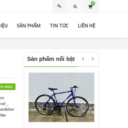
0
Tìm kiếm
HIỆU
SẢN PHẨM
TIN TỨC
LIÊN HỆ
Sản phẩm nổi bật
N HÀNG
ame
oat _
andlebar
 đạp