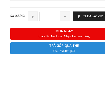
SÓ LƯỢNG:
THÊM VÀO GIỎ
MUA NGAY
Giao Tận Nơi Hoặc Nhận Tại Cửa Hàng
TRẢ GÓP QUA THẺ
Visa, Master, JCB