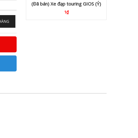
(Đã bán) Xe đạp touring GIOS (Ý)
1₫
5.
 HÀNG