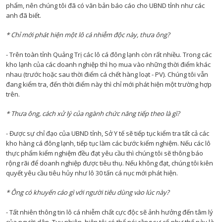
phẩm, nên chúng tôi đã có văn bản báo cáo cho UBND tỉnh như các
anh đã biết.
* Chỉ mới phát hiện một lô cá nhiễm độc này, thưa ông?
- Trên toàn tỉnh Quảng Trị các lô cá đông lạnh còn rất nhiều. Trong các
kho lạnh của các doanh nghiệp thì họ mua vào những thời điểm khác
nhau (trước hoặc sau thời điểm cá chết hàng loạt - PV). Chúng tôi vẫn
đang kiểm tra, đến thời điểm này thì chỉ mới phát hiện một trường hợp
trên.
* Thưa ông, cách xử lý của ngành chức năng tiếp theo là gì?
- Được sự chỉ đạo của UBND tỉnh, Sở Y tế sẽ tiếp tục kiểm tra tất cả các
kho hàng cá đông lạnh, tiếp tục làm các bước kiểm nghiệm. Nếu các lô
thực phẩm kiểm nghiệm đều đạt yêu cầu thì chúng tôi sẽ thông báo
rộng rãi để doanh nghiệp được tiêu thụ. Nếu không đạt, chúng tôi kiên
quyết yêu cầu tiêu hủy như lô 30 tấn cá nục mới phát hiện.
* Ông có khuyến cáo gì với người tiêu dùng vào lúc này?
- Tất nhiên thông tin lô cá nhiễm chất cực độc sẽ ảnh hưởng đến tâm lý
của người dân. Tuy nhiên, hiện tôi có thể nói rằng sự cố như thế này là