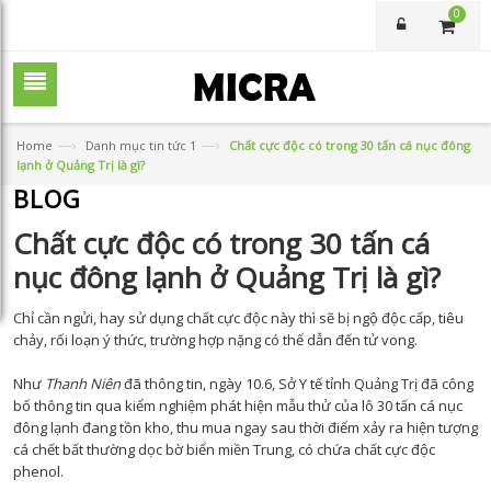
0
—›
—›
Home
Danh mục tin tức 1
Chất cực độc có trong 30 tấn cá nục đông
lạnh ở Quảng Trị là gì?
BLOG
Chất cực độc có trong 30 tấn cá
nục đông lạnh ở Quảng Trị là gì?
Chỉ cần ngửi, hay sử dụng chất cực độc này thì sẽ bị ngộ độc cấp, tiêu
chảy, rối loạn ý thức, trường hợp nặng có thể dẫn đến tử vong.
Như
Thanh Niên
đã thông tin, ngày 10.6, Sở Y tế tỉnh Quảng Trị đã công
bố thông tin qua kiểm nghiệm phát hiện mẫu thử của lô 30 tấn cá nục
đông lạnh đang tồn kho, thu mua ngay sau thời điểm xảy ra hiện tượng
cá chết bất thường dọc bờ biển miền Trung, có chứa chất cực độc
phenol.