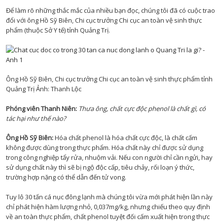
Để làm rõ những thắc mắc của nhiều bạn đọc, chúng tôi đã có cuộc trao
đổi với ông Hồ Sỹ Biên, Chi cục trưởng Chi cục an toàn vệ sinh thực
phẩm (thuộc Sở Y tế) tỉnh Quảng Trị.
Ông Hồ Sỹ Biên, Chi cục trưởng Chi cục an toàn vệ sinh thực phẩm tỉnh
Quảng Trị Ảnh: Thanh Lộc
Phóng viên Thanh Niên:
Thưa ông, chất cực độc phenol là chất gì, có
tác hại như thế nào?
Ông Hồ Sỹ Biên:
Hóa chất phenol là hóa chất cực độc, là chất cấm
không được dùng trong thực phẩm. Hóa chất này chỉ được sử dụng
trong công nghiệp tẩy rửa, nhuộm vải. Nếu con người chỉ cần ngửi, hay
sử dụng chất này thì sẽ bị ngộ độc cấp, tiêu chảy, rối loạn ý thức,
trường hợp nặng có thể dẫn đến tử vong.
Tuy lô 30 tấn cá nục đông lạnh mà chúng tôi vừa mới phát hiện lần này
chỉ phát hiện hàm lượng nhỏ, 0,037mg/kg, nhưng chiếu theo quy định
về an toàn thực phẩm, chất phenol tuyệt đối cấm xuất hiện trong thực