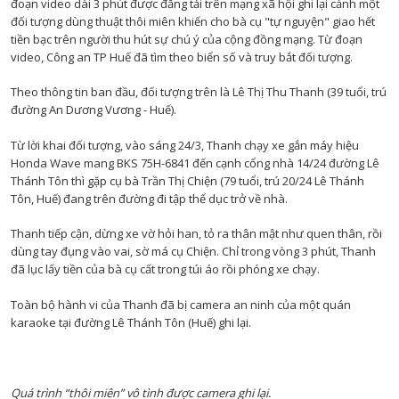
đoạn video dài 3 phút được đăng tải trên mạng xã hội ghi lại cảnh một
đối tượng dùng thuật thôi miên khiến cho bà cụ "tự nguyện" giao hết
tiền bạc trên người thu hút sự chú ý của cộng đồng mạng. Từ đoạn
video, Công an TP Huế đã tìm theo biển số và truy bắt đối tượng.
Theo thông tin ban đầu, đối tượng trên là Lê Thị Thu Thanh (39 tuổi, trú
đường An Dương Vương - Huế).
Từ lời khai đối tượng, vào sáng 24/3, Thanh chạy xe gắn máy hiệu
Honda Wave mang BKS 75H-6841 đến cạnh cổng nhà 14/24 đường Lê
Thánh Tôn thì gặp cụ bà Trần Thị Chiện (79 tuổi, trú 20/24 Lê Thánh
Tôn, Huế) đang trên đường đi tập thể dục trở về nhà.
Thanh tiếp cận, dừng xe vờ hỏi han, tỏ ra thân mật như quen thân, rồi
dùng tay đụng vào vai, sờ má cụ Chiện. Chỉ trong vòng 3 phút, Thanh
đã lục lấy tiền của bà cụ cất trong túi áo rồi phóng xe chạy.
Toàn bộ hành vi của Thanh đã bị camera an ninh của một quán
karaoke tại đường Lê Thánh Tôn (Huế) ghi lại.
Quá trình “thôi miên” vô tình được camera ghi lại.