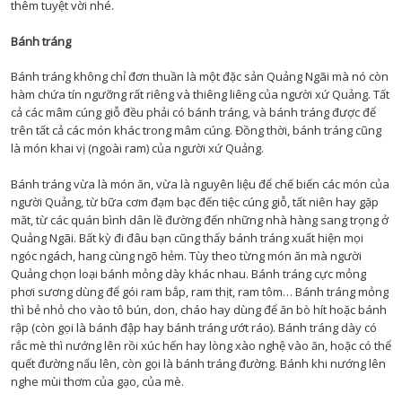
thêm tuyệt vời nhé.
Bánh tráng
Bánh tráng không chỉ đơn thuần là một đặc sản Quảng Ngãi mà nó còn
hàm chứa tín ngưỡng rất riêng và thiêng liêng của người xứ Quảng. Tất
cả các mâm cúng giỗ đều phải có bánh tráng, và bánh tráng được để
trên tất cả các món khác trong mâm cúng. Đồng thời, bánh tráng cũng
là món khai vị (ngoài ram) của người xứ Quảng.
Bánh tráng vừa là món ăn, vừa là nguyên liệu để chế biến các món của
người Quảng, từ bữa cơm đạm bạc đến tiệc cúng giỗ, tất niên hay gặp
măt, từ các quán bình dân lề đường đến những nhà hàng sang trọng ở
Quảng Ngãi. Bất kỳ đi đâu bạn cũng thấy bánh tráng xuất hiện mọi
ngóc ngách, hang cùng ngõ hẻm. Tùy theo từng món ăn mà người
Quảng chọn loại bánh mỏng dày khác nhau. Bánh tráng cực mỏng
phơi sương dùng để gói ram bắp, ram thịt, ram tôm… Bánh tráng mỏng
thì bẻ nhỏ cho vào tô bún, don, cháo hay dùng để ăn bò hít hoặc bánh
rập (còn gọi là bánh đập hay bánh tráng ướt ráo). Bánh tráng dày có
rắc mè thì nướng lên rồi xúc hến hay lòng xào nghệ vào ăn, hoặc có thể
quết đường nấu lên, còn gọi là bánh tráng đường. Bánh khi nướng lên
nghe mùi thơm của gạo, của mè.