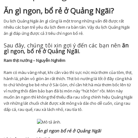
Ăn gì ngon, bổ rẻ ở Quảng Ngãi?
Du lịch Quảng Ngãi ăn gì cũng là một trong những vấn đề được rất
nhiều các bạn trẻ yêu du lịch đem ra bàn tán. Vậy du lịch Quảng Ngãi
ăn gì đáp ứng được cả 3 tiêu chí ngon bổ rẻ.
Sau đây, chúng tôi xin gợi ý đến các bạn nên
ăn
gì ngon, bổ rẻ ở Quảng Ngãi.
Ram thịt nướng – Nguyễn Nghiêm
Ram có màu vàng nhạt, khi cắn vào thì sực nức mùi thơm của tôm, thịt,
hành lá, phần vỏ giòn ăn rất thích. Thịt bò nướng lá lốt ở đây cũng khá
to chứ không be bé như ở Sài Gòn, chỉ cần hít hà mùi thơm bốc lên từ
vỉ nướng thôi đảm bảo bạn đã bị món này “hút hồn” rồi. Món này
muốn ăn ngon thì không thể thiếu đĩa rau sống chính hiệu Quảng Ngãi
với những lát chuối chát được xắt mỏng và dài cho dễ cuốn, cùng rau
dấp cá, rau quế, rau xà lách nhỏ, rau tía tô.
Ăn gì ngon bổ rẻ ở Quảng Ngãi