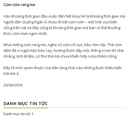
Cúm núm rang me
Vào khoảng thời gian đầu xuân đến hết mùa hè là khoảng thời gian mà
người dân Quảng Ngãi rủ nhau đi bắt cúm núm – một loài cua biển
sống trên cát và đây cũng là khoảng thời gian mà bạn có thể thưởng
thức cúm núm ngon nhất.
Nhai miếng cúm rang me, nghe vỏ cúm vỡ vụn, kêu rôm rốp. Thịt cúm
đậm đà vị ngọt mặn béo cay, hương thơm dậy mũi. Riêng vị me thì nhẹ
nhàng, tinh tế lắm, cứ thư thả mà chua khiến hớp rượu thêm nồng.
Đây là món quen thuộc của dân làng chài vào những buổi chiều biển
trời êm ả.
20/06/2016
DANH MỤC TIN TỨC
Danh mục tin tức 1