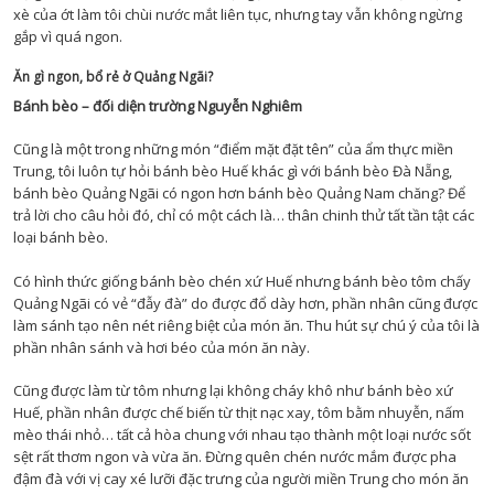
xè của ớt làm tôi chùi nước mắt liên tục, nhưng tay vẫn không ngừng
gắp vì quá ngon.
Ăn gì ngon, bổ rẻ ở Quảng Ngãi?
Bánh bèo – đối diện trường Nguyễn Nghiêm
Cũng là một trong những món “điểm mặt đặt tên” của ẩm thực miền
Trung, tôi luôn tự hỏi bánh bèo Huế khác gì với bánh bèo Đà Nẵng,
bánh bèo Quảng Ngãi có ngon hơn bánh bèo Quảng Nam chăng? Để
trả lời cho câu hỏi đó, chỉ có một cách là… thân chinh thử tất tần tật các
loại bánh bèo.
Có hình thức giống bánh bèo chén xứ Huế nhưng bánh bèo tôm chấy
Quảng Ngãi có vẻ “đẫy đà” do được đổ dày hơn, phần nhân cũng được
làm sánh tạo nên nét riêng biệt của món ăn. Thu hút sự chú ý của tôi là
phần nhân sánh và hơi béo của món ăn này.
Cũng được làm từ tôm nhưng lại không cháy khô như bánh bèo xứ
Huế, phần nhân được chế biến từ thịt nạc xay, tôm bằm nhuyễn, nấm
mèo thái nhỏ… tất cả hòa chung với nhau tạo thành một loại nước sốt
sệt rất thơm ngon và vừa ăn. Đừng quên chén nước mắm được pha
đậm đà với vị cay xé lưỡi đặc trưng của người miền Trung cho món ăn