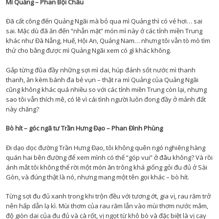
Mì Quảng – Phan Bội Châu
Đã cất công đến Quảng Ngãi mà bỏ qua mì Quảng thì có vẻ hơi… sai
sai. Mặc dù đã ăn đến “nhẵn mặt” món mì này ở các tỉnh miền Trung
khác như Đà Nẵng, Huế, Hội An, Quảng Nam… nhưng tôi vẫn tò mò tìm
thử cho bằng được mì Quảng Ngãi xem có gì khác không.
Gắp từng đũa đầy những sợi mì dai, húp đánh sốt nước mì thanh
thanh, ăn kèm bánh đa bẻ vụn – thật ra mì Quảng của Quảng Ngãi
cũng không khác quá nhiều so với các tỉnh miền Trung còn lại, nhưng
sao tôi vẫn thích mê, có lẽ vì cái tình người luôn đong đầy ở mảnh đất
này chăng?
Bò hít – góc ngã tư Trần Hưng Đạo – Phan Đình Phùng
Đi dạo dọc đường Trần Hưng Đạo, tôi không quên ngó nghiêng hàng
quán hai bên đường để xem mình có thể “góp vui”
ở đâu
không? Và rồi
ánh mắt tôi không thể rời một
món ăn
trông khá giống gỏi đu đủ ở Sài
Gòn, và đúng thật là nó, nhưng mang một tên gọi khác – bò hít.
Từng sợi đu đủ xanh trong khi trộn đều với tương ớt, gia vị, rau răm trở
nên hấp dẫn lạ kì. Mùi thơm của rau răm lẫn vào mùi thơm nước mắm,
độ giòn dai của đu đủ và cà rốt, vị ngọt từ khô bò và đặc biệt là vị cay